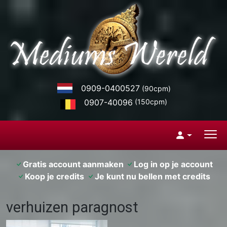
0909-0400527
(90cpm)
0907-40096
(150cpm)
Gratis account aanmaken
Log in op je account
Koop je credits
Je kunt nu bellen met credits
verhuizen paragnost