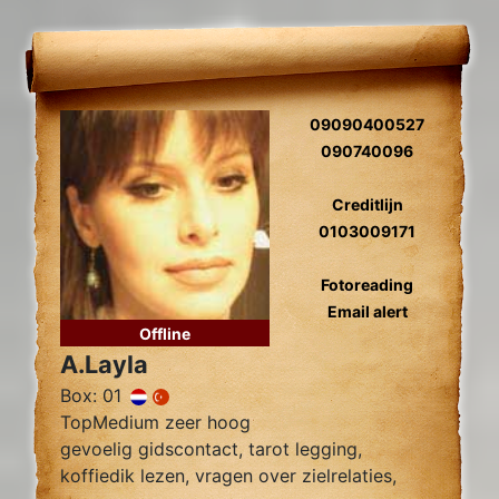
09090400527
090740096
Creditlijn
0103009171
Fotoreading
Email alert
Offline
A.Layla
Box: 01
TopMedium zeer hoog
gevoelig gidscontact, tarot legging,
koffiedik lezen, vragen over zielrelaties,