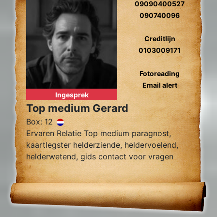
09090400527
090740096
Creditlijn
0103009171
Fotoreading
Email alert
Ingesprek
Top medium Gerard
Box: 12
Ervaren Relatie Top medium paragnost,
kaartlegster helderziende, heldervoelend,
helderwetend, gids contact voor vragen
over relatie problemen, tweelingzielen,