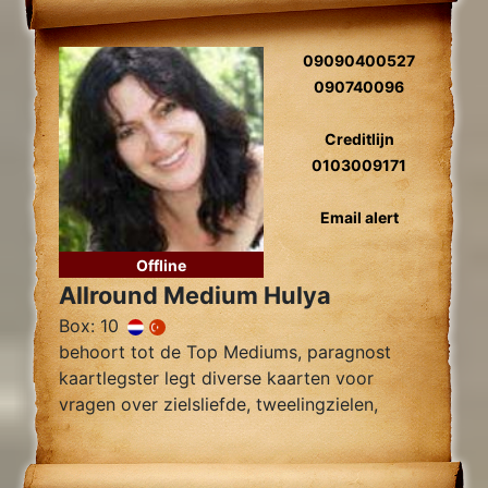
09090400527
090740096
Creditlijn
0103009171
Email alert
Offline
Allround Medium Hulya
Box: 10
behoort tot de Top Mediums, paragnost
kaartlegster legt diverse kaarten voor
vragen over zielsliefde, tweelingzielen,
relatie problemen en al uw overige
Levensvragen.