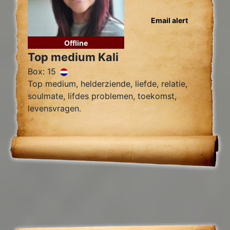
Email alert
Offline
Top medium Kali
Box: 15
Top medium, helderziende, liefde, relatie,
soulmate, lifdes problemen, toekomst,
levensvragen.