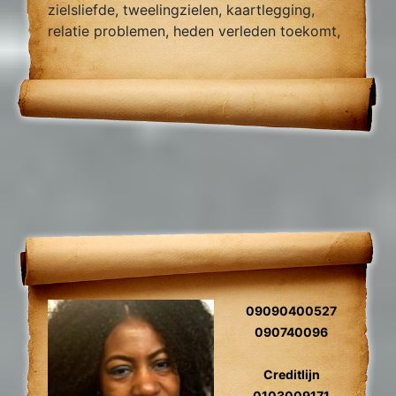
zielsliefde, tweelingzielen, kaartlegging,
relatie problemen, heden verleden toekomt,
foto reading.
09090400527
090740096
Creditlijn
0103009171