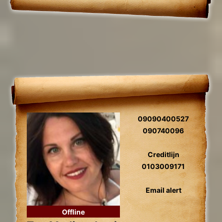
09090400527
090740096
Creditlijn
0103009171
Email alert
Offline