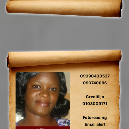
verwijdering.
09090400527
090740096
Creditlijn
0103009171
Fotoreading
Email alert