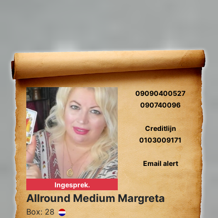
09090400527
090740096
Creditlijn
0103009171
Email alert
Ingesprek.
Allround Medium Margreta
Box: 28