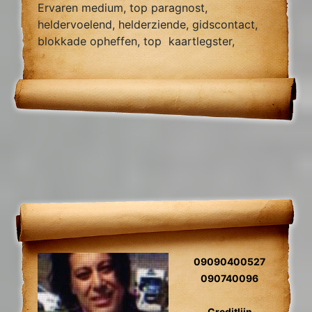
Ervaren medium, top paragnost,
heldervoelend, helderziende, gidscontact,
blokkade opheffen, top kaartlegster,
vragen over relatie problemen zielsrelaties,
en toekomst voorspelling 2024
09090400527
090740096
Creditlijn