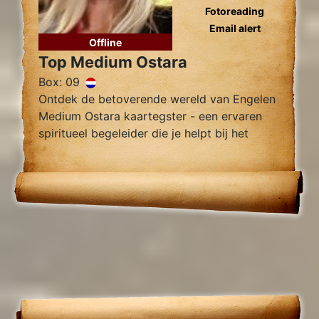
Fotoreading
Email alert
Offline
Top Medium Ostara
Box: 09
Ontdek de betoverende wereld van Engelen
Medium Ostara kaartegster - een ervaren
spiritueel begeleider die je helpt bij het
vinden van innerlijke rust, helderheid en
begeleiding.