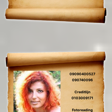
werk, financiën wegnemen van blokkades,
relatie herstel
09090400527
090740096
Creditlijn
0103009171
Fotoreading