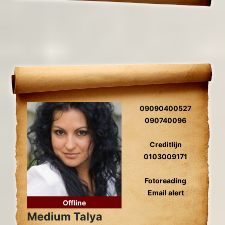
09090400527
090740096
Creditlijn
0103009171
Fotoreading
Email alert
Offline
Medium Talya