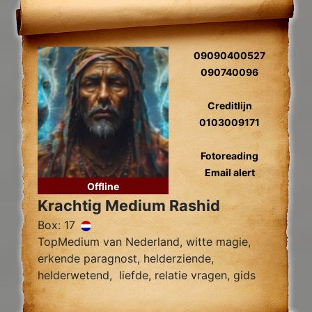
09090400527
090740096
Creditlijn
0103009171
Fotoreading
Email alert
Offline
Krachtig Medium Rashid
Box: 17
TopMedium van Nederland, witte magie,
erkende paragnost, helderziende,
helderwetend, liefde, relatie vragen, gids
contact, relatie hersteller, toekomst
voorspelling, foto lezen, zwarte magie