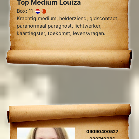
Top Medium Louiza
Box: 11
Krachtig medium, helderziend, gidscontact,
paranormaal paragnost, lichtwerker,
kaartlegster, toekomst, levensvragen.
09090400527
090740096