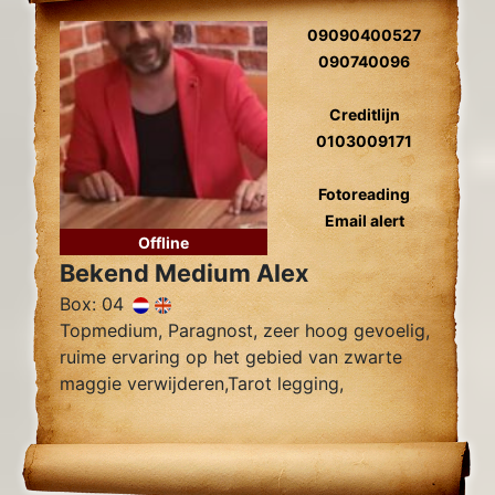
09090400527
090740096
Creditlijn
0103009171
Fotoreading
Email alert
Offline
Bekend Medium Alex
Box: 04
Topmedium, Paragnost, zeer hoog gevoelig,
ruime ervaring op het gebied van zwarte
maggie verwijderen,Tarot legging,
Zielsliefde, Tweelingzielen, Relatie
problemen