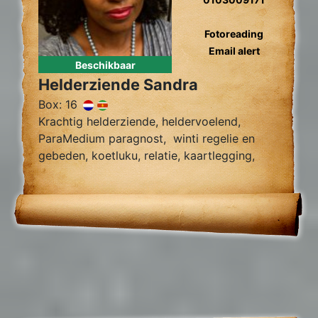
Fotoreading
Email alert
Beschikbaar
Helderziende Sandra
Box: 16
Krachtig helderziende, heldervoelend,
ParaMedium paragnost, winti regelie en
gebeden, koetluku, relatie, kaartlegging,
fotoreading, zielsliefde, tweelingzielen,
toekomst voorspelling, relatie herstel,
gidscontact.