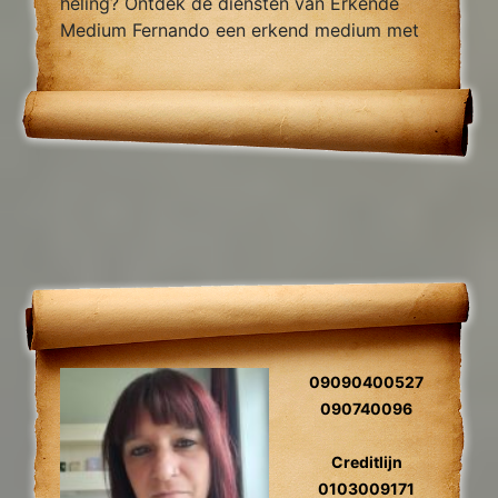
heling? Ontdek de diensten van Erkende
Medium Fernando een erkend medium met
jarenlange ervaring, gespecialiseert jn
verwijderen van black magic en van
blokades.
09090400527
090740096
Creditlijn
0103009171