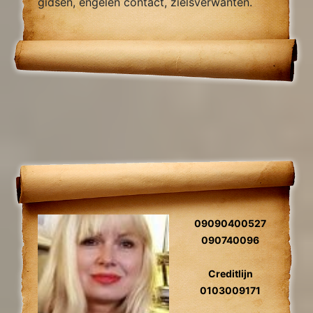
gidsen, engelen contact, zielsverwanten.
09090400527
090740096
Creditlijn
0103009171