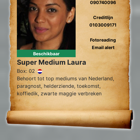
090740096
Creditlijn
0103009171
Fotoreading
Email alert
Beschikbaar
Super Medium Laura
Box: 02
Behoort tot top mediums van Nederland,
paragnost, helderziende, toekomst,
koffiedik, zwarte maggie verbreken
zielsliefde, zielsverwanten, gidscontact,
relatieproblemen, levensvragen.