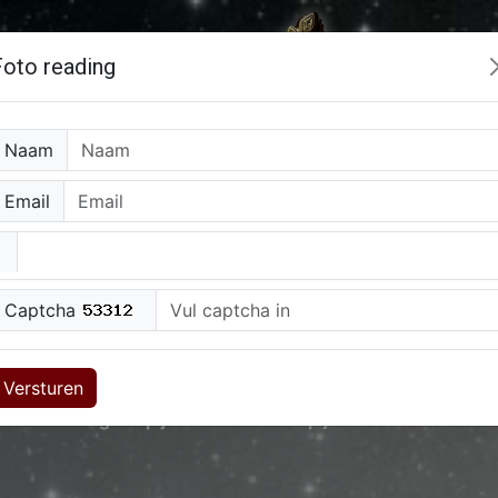
Foto reading
Naam
Email
0909-0400527
(90cpm)
0907-40096
(150cpm)
Captcha
og
Hoe werkt alles
Over Ons
Email alert
Werken bij
Versturen
nmaken
Log in op je account
Koop je credits
Je kunt 