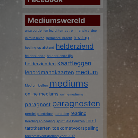
Mediumswereld
antwoorden en inzichten
astrolijn
chakra
doel
healing
in mijn leven
gedachte-kracht
helderziend
healing op afstand
helderziende
helderziende lijn
kaartleggen
helderzienden
medium
lenordmandkaarten
mediums
Medium bellen
online mediums
onlinemediums
paragnosten
paragnost
reading
pendel
pendelaar
pendelen
tarot
Reading en healing
spirituele beurzen
tarotkaarten
toekomstvoorspelling
toekomstvoorspelling voor 2017