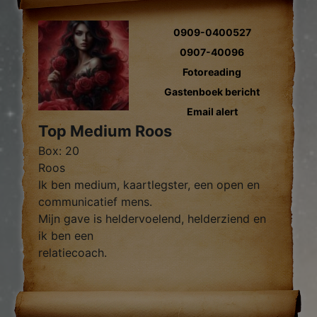
0909-0400527
0907-40096
Fotoreading
Gastenboek bericht
Email alert
Top Medium Roos
Box: 20
Roos
Ik ben medium, kaartlegster, een open en
communicatief mens.
Mijn gave is heldervoelend, helderziend en
ik ben een
relatiecoach.
Heb je vragen over de liefde, werk,
verhuizing, financiën en over ieder ander
onderwerp