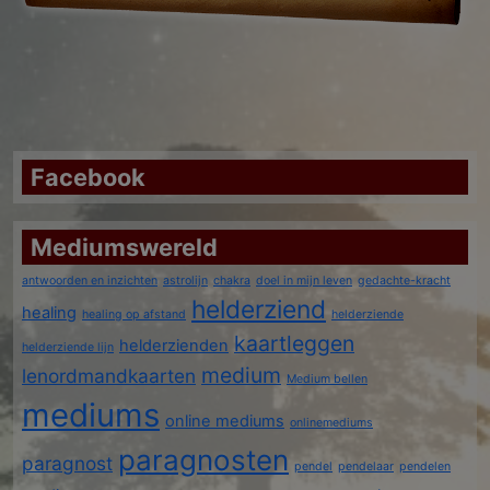
Facebook
Mediumswereld
antwoorden en inzichten
astrolijn
chakra
doel in mijn leven
gedachte-kracht
helderziend
healing
healing op afstand
helderziende
kaartleggen
helderzienden
helderziende lijn
medium
lenordmandkaarten
Medium bellen
mediums
online mediums
onlinemediums
paragnosten
paragnost
pendel
pendelaar
pendelen