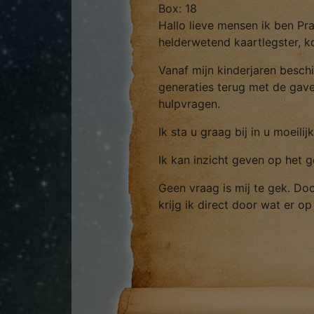
Box: 18
Hallo lieve mensen ik ben P
helderwetend kaartlegster, ko
Vanaf mijn kinderjaren beschi
generaties terug met de gave
hulpvragen.
Ik sta u graag bij in u moeilij
Ik kan inzicht geven op het g
Geen vraag is mij te gek. Do
krijg ik direct door wat er op
Ik sta ook op Beurzen door h
Ik kan u helderheid geven in 
In Licht en Liefde