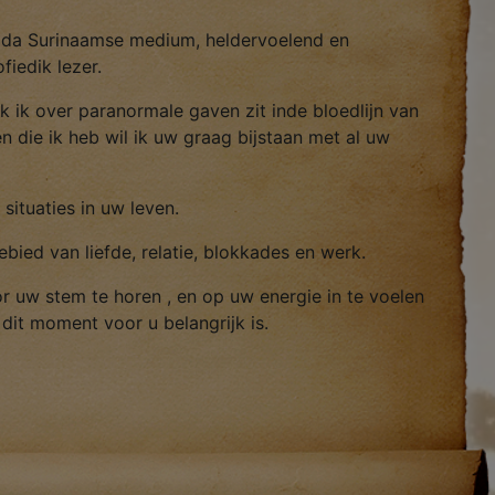
rada Surinaamse medium, heldervoelend en
fiedik lezer.
k ik over paranormale gaven zit inde bloedlijn van
n die ik heb wil ik uw graag bijstaan met al uw
k situaties in uw leven.
ebied van liefde, relatie, blokkades en werk.
or uw stem te horen , en op uw energie in te voelen
 dit moment voor u belangrijk is.
ele land
uw situatie..