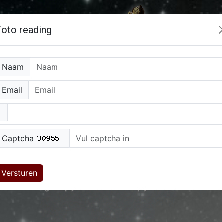
Foto reading
Naam
Email
0909-0400527
(90cpm)
0907-40096
(150cpm)
Captcha
og
Hoe werkt alles
Over Ons
Email alert
Werken bij
Versturen
nmaken
Log in op je account
Koop je credits
Je kunt 