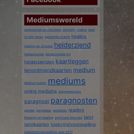
Mediumswereld
antwoorden en inzichten
astrolijn
chakra
doel
healing
in mijn leven
gedachte-kracht
helderziend
healing op afstand
helderziende
helderziende lijn
kaartleggen
helderzienden
medium
lenordmandkaarten
mediums
Medium bellen
online mediums
onlinemediums
paragnosten
paragnost
reading
pendel
pendelaar
pendelen
tarot
Reading en healing
spirituele beurzen
tarotkaarten
toekomstvoorspelling
toekomstvoorspelling voor 2017