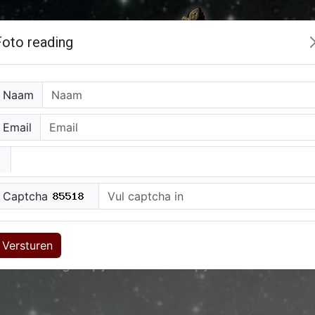
Foto reading
Naam
Email
0909-0400527
(90cpm)
0907-40096
(150cpm)
Captcha
og
Hoe werkt alles
Over Ons
Email alert
Werken bij
Versturen
nmaken
Log in op je account
Koop je credits
Je kunt 