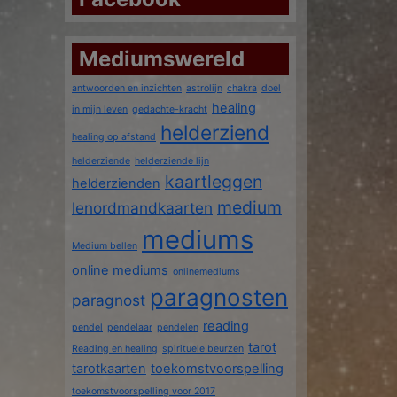
Mediumswereld
antwoorden en inzichten
astrolijn
chakra
doel
healing
in mijn leven
gedachte-kracht
helderziend
healing op afstand
helderziende
helderziende lijn
kaartleggen
helderzienden
medium
lenordmandkaarten
mediums
Medium bellen
online mediums
onlinemediums
paragnosten
paragnost
reading
pendel
pendelaar
pendelen
tarot
Reading en healing
spirituele beurzen
tarotkaarten
toekomstvoorspelling
toekomstvoorspelling voor 2017