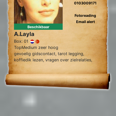
0103009171
Fotoreading
Email alert
Beschikbaar
A.Layla
Box: 01
TopMedium zeer hoog
gevoelig gidscontact, tarot legging,
koffiedik lezen, vragen over zielrelaties,
werk, financiën wegnemen van blokkades,
relatie herstel