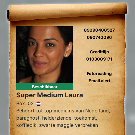
09090400527
090740096
Creditlijn
0103009171
Fotoreading
Email alert
Beschikbaar
Super Medium Laura
Box: 02
Behoort tot top mediums van Nederland,
paragnost, helderziende, toekomst,
koffiedik, zwarte maggie verbreken
zielsliefde, zielsverwanten, gidscontact,