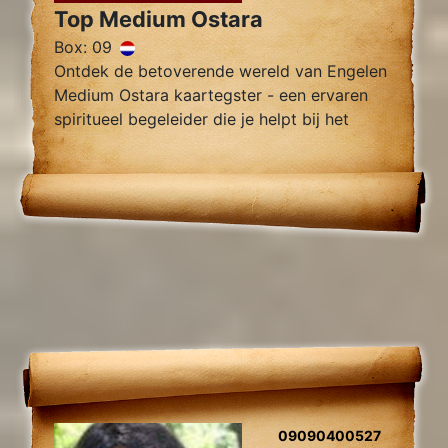
Top Medium Ostara
Box: 09
Ontdek de betoverende wereld van Engelen
Medium Ostara kaartegster - een ervaren
spiritueel begeleider die je helpt bij het
vinden van innerlijke rust, helderheid en
begeleiding.
09090400527