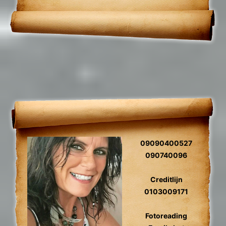
relatieproblemen, levensvragen.
09090400527
090740096
Creditlijn
0103009171
Fotoreading