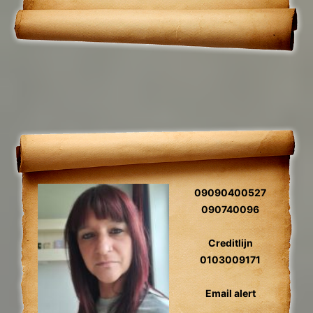
verwijderen van black magic en van
blokades.
09090400527
090740096
Creditlijn
0103009171
Email alert