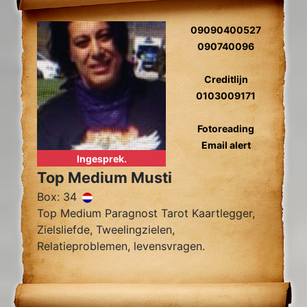
09090400527
090740096
Creditlijn
0103009171
Fotoreading
Email alert
Ingesprek.
Top Medium Musti
Box: 34
Top Medium Paragnost Tarot Kaartlegger,
Zielsliefde, Tweelingzielen,
Relatieproblemen, levensvragen.