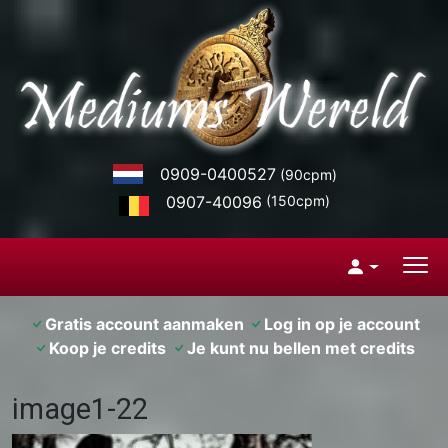
0909-0400527
(90cpm)
0907-40096
(150cpm)
Gratis account aanmaken
Log in op je account
Koop je credits
Je kunt nu bellen met credits
image1-22