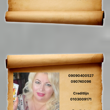
fotoreading, zielsliefde, tweelingzielen,
toekomst voorspelling, relatie herstel,
gidscontact.
09090400527
090740096
Creditlijn
0103009171