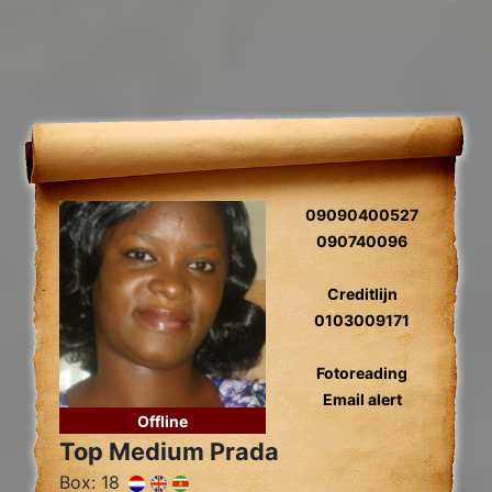
09090400527
090740096
Creditlijn
0103009171
Fotoreading
Email alert
Offline
Top Medium Prada
Box: 18