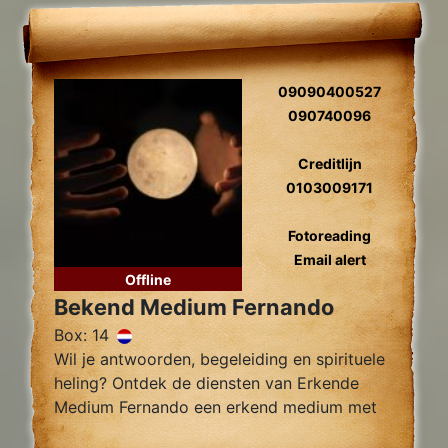
09090400527
090740096
Creditlijn
0103009171
Fotoreading
Email alert
Offline
Bekend Medium Fernando
Box: 14
Wil je antwoorden, begeleiding en spirituele
heling? Ontdek de diensten van Erkende
Medium Fernando een erkend medium met
jarenlange ervaring, gespecialiseert jn