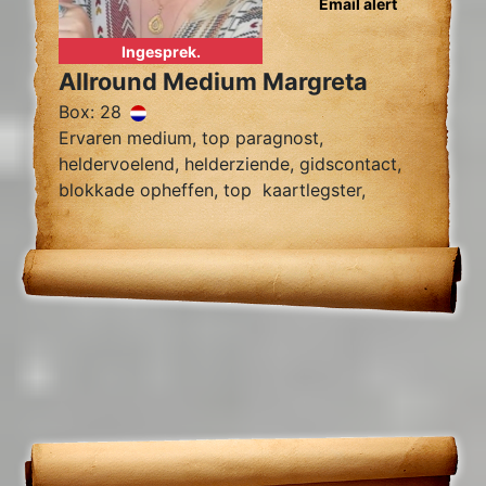
Email alert
Ingesprek.
Allround Medium Margreta
Box: 28
Ervaren medium, top paragnost,
heldervoelend, helderziende, gidscontact,
blokkade opheffen, top kaartlegster,
vragen over relatie problemen zielsrelaties,
en toekomst voorspelling 2024