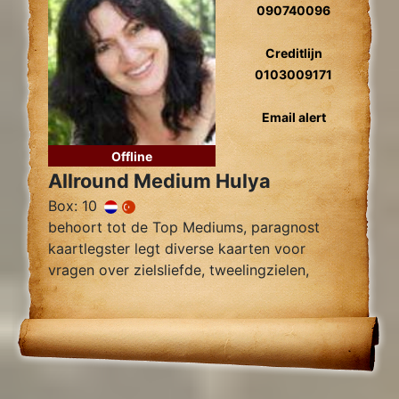
090740096
Creditlijn
0103009171
Email alert
Offline
Allround Medium Hulya
Box: 10
behoort tot de Top Mediums, paragnost
kaartlegster legt diverse kaarten voor
vragen over zielsliefde, tweelingzielen,
relatie problemen en al uw overige
Levensvragen.