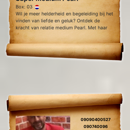
Box: 03
Wil je meer helderheid en begeleiding bij het
vinden van liefde en geluk? Ontdek de
kracht van relatie medium Pearl. Met haar
intuïtieve vermogens en nauwkeurige
inzichten kan Pearl je helpen bij het
begrijpen van je huidige situatie.
09090400527
090740096