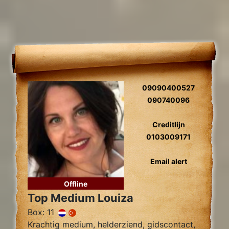
09090400527
090740096
Creditlijn
0103009171
Email alert
Offline
Top Medium Louiza
Box: 11
Krachtig medium, helderziend, gidscontact,