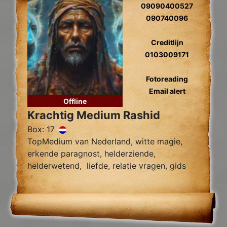
09090400527
090740096
Creditlijn
0103009171
Fotoreading
Email alert
Offline
Krachtig Medium Rashid
Box: 17
TopMedium van Nederland, witte magie,
erkende paragnost, helderziende,
helderwetend, liefde, relatie vragen, gids
contact, relatie hersteller, toekomst
voorspelling, foto lezen, zwarte magie
verwijdering.