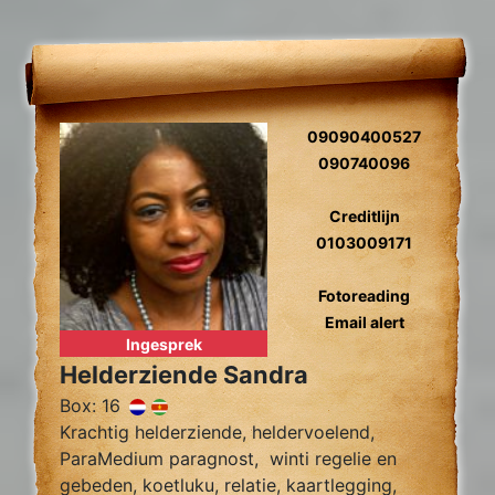
09090400527
090740096
Creditlijn
0103009171
Fotoreading
Email alert
Ingesprek
Helderziende Sandra
Box: 16
Krachtig helderziende, heldervoelend,
ParaMedium paragnost, winti regelie en
gebeden, koetluku, relatie, kaartlegging,