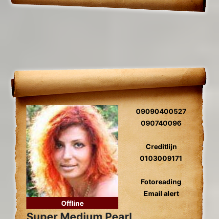
09090400527
090740096
Creditlijn
0103009171
Fotoreading
Email alert
Offline
Super Medium Pearl