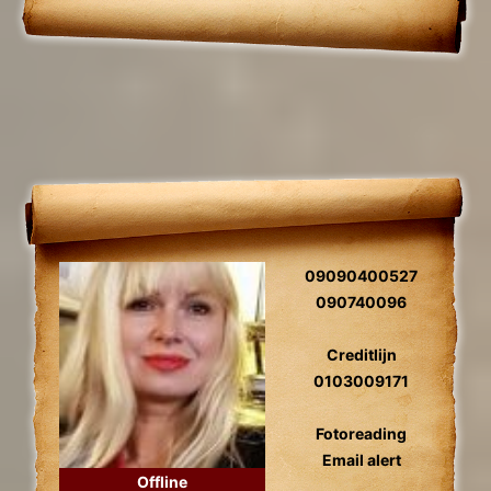
09090400527
090740096
Creditlijn
0103009171
Fotoreading
Email alert
Offline