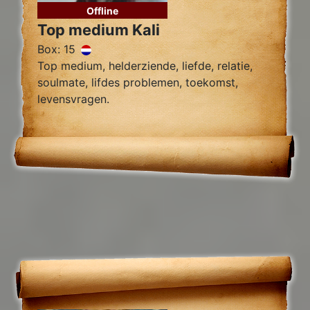
Offline
Top medium Kali
Box: 15
Top medium, helderziende, liefde, relatie,
soulmate, lifdes problemen, toekomst,
levensvragen.