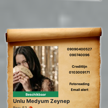
09090400527
090740096
Creditlijn
0103009171
Fotoreading
Email alert
Beschikbaar
Unlu Medyum Zeynep
Box: 53