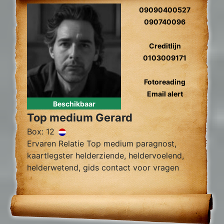
09090400527
090740096
Creditlijn
0103009171
Fotoreading
Email alert
Beschikbaar
Top medium Gerard
Box: 12
Ervaren Relatie Top medium paragnost,
kaartlegster helderziende, heldervoelend,
helderwetend, gids contact voor vragen
over relatie problemen, tweelingzielen,