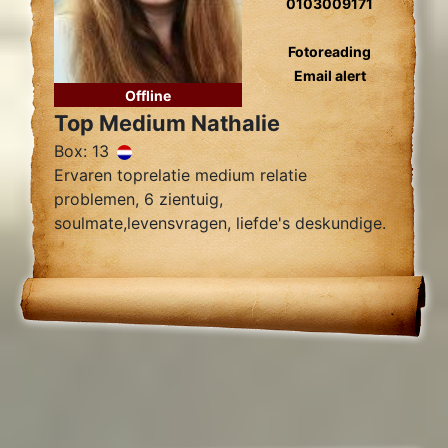
0103009171
Fotoreading
Email alert
Offline
Top Medium Nathalie
Box: 13
Ervaren toprelatie medium relatie
problemen, 6 zientuig,
soulmate,levensvragen, liefde's deskundige.