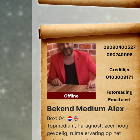
09090400527
090740096
Creditlijn
0103009171
Fotoreading
Offline
Email alert
Bekend Medium Alex
Box: 04
Topmedium, Paragnost, zeer hoog
gevoelig, ruime ervaring op het