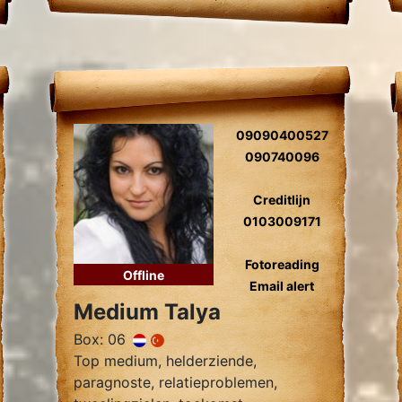
zielsverwanten, gidscontact,
relatieproblemen, levensvragen.
09090400527
090740096
Creditlijn
0103009171
Fotoreading
Offline
Email alert
Medium Talya
Box: 06
Top medium, helderziende,
paragnoste, relatieproblemen,