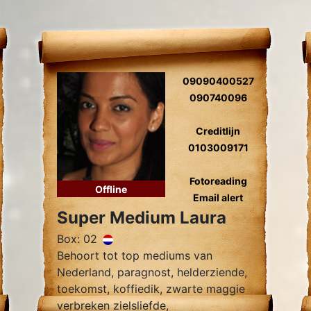
09090400527
090740096
Creditlijn
0103009171
Fotoreading
Offline
Email alert
Super Medium Laura
Box: 02
Behoort tot top mediums van
Nederland, paragnost, helderziende,
toekomst, koffiedik, zwarte maggie
verbreken zielsliefde,