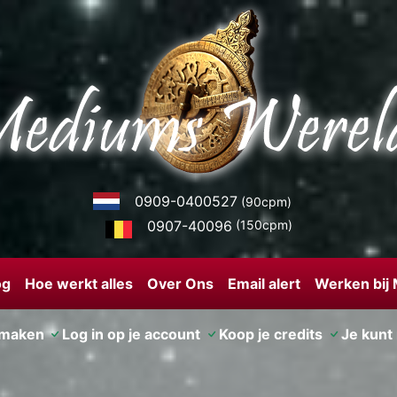
0909-0400527
(90cpm)
0907-40096
(150cpm)
og
Hoe werkt alles
Over Ons
Email alert
Werken bij
nmaken
Log in op je account
Koop je credits
Je kunt 