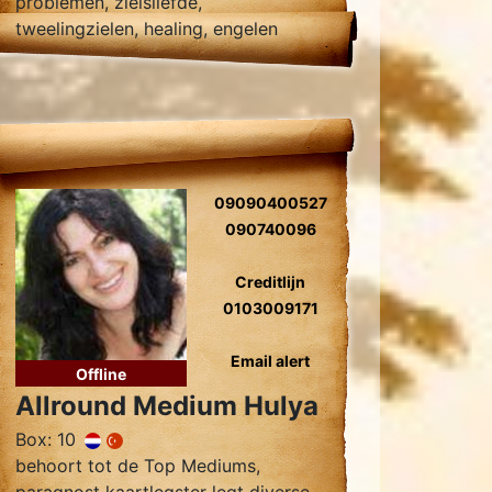
problemen, zielsliefde,
tweelingzielen, healing, engelen
contact.
09090400527
090740096
Creditlijn
0103009171
Email alert
Offline
Allround Medium Hulya
Box: 10
behoort tot de Top Mediums,