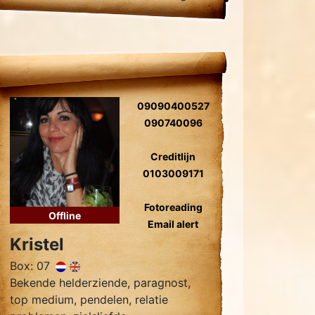
en nauwkeurige inzichten kan Pearl
je helpen bij het begrijpen van je
huidige situatie.
09090400527
090740096
Creditlijn
0103009171
Fotoreading
Offline
Email alert
Kristel
Box: 07
Bekende helderziende, paragnost,
top medium, pendelen, relatie