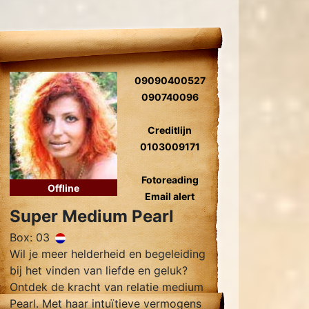
09090400527
090740096
Creditlijn
0103009171
Fotoreading
Offline
Email alert
Super Medium Pearl
Box: 03
Wil je meer helderheid en begeleiding
bij het vinden van liefde en geluk?
Ontdek de kracht van relatie medium
Pearl. Met haar intuïtieve vermogens