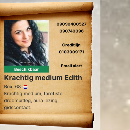
09090400527
090740096
Creditlijn
0103009171
Email alert
Beschikbaar
Krachtig medium Edith
Box: 68
Krachtig medium, tarotiste,
droomuitleg, aura lezing,
gidscontact.