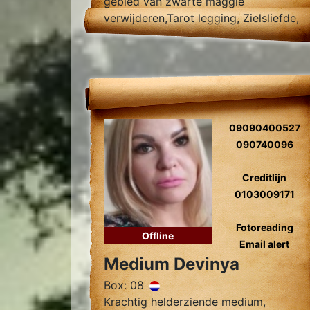
gebied van zwarte maggie
verwijderen,Tarot legging, Zielsliefde,
Tweelingzielen, Relatie problemen
09090400527
090740096
Creditlijn
0103009171
Fotoreading
Offline
Email alert
Medium Devinya
Box: 08
Krachtig helderziende medium,