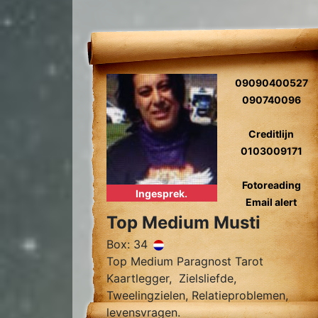
09090400527
090740096
Creditlijn
0103009171
Fotoreading
Ingesprek.
Email alert
Top Medium Musti
Box: 34
Top Medium Paragnost Tarot
Kaartlegger, Zielsliefde,
Tweelingzielen, Relatieproblemen,
levensvragen.