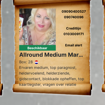
09090400527
090740096
Creditlijn
0103009171
Email alert
Beschikbaar
Allround Medium Margreta
Box: 28
Ervaren medium, top paragnost,
heldervoelend, helderziende,
gidscontact, blokkade opheffen, top
kaartlegster, vragen over relatie
problemen zielsrelaties, en toekomst
voorspelling 2024