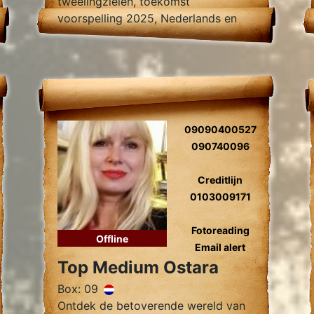
tweelingzielen, toekomst
voorspelling 2025, Nederlands en
Turks sprekend.
09090400527
090740096
Creditlijn
0103009171
Fotoreading
Offline
Email alert
Top Medium Ostara
Box: 09
Ontdek de betoverende wereld van