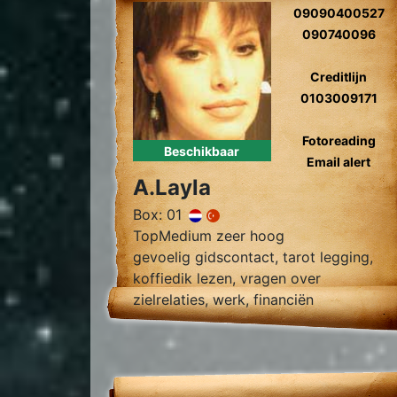
09090400527
090740096
Creditlijn
0103009171
Fotoreading
Beschikbaar
Email alert
A.Layla
Box: 01
TopMedium zeer hoog
gevoelig gidscontact, tarot legging,
koffiedik lezen, vragen over
zielrelaties, werk, financiën
wegnemen van blokkades, relatie
herstel