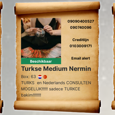
09090400527
090740096
Creditlijn
0103009171
Email alert
Beschikbaar
Turkse Medium Nermin
Box: 63
TURKS en Nederlands CONSULTEN
MOGELIJK!!!!!! sadece TURKCE
bakim!!!!!!!!