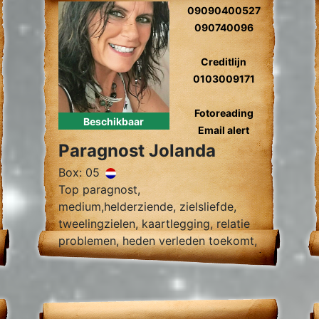
09090400527
090740096
Creditlijn
0103009171
Fotoreading
Beschikbaar
Email alert
Paragnost Jolanda
Box: 05
Top paragnost,
medium,helderziende, zielsliefde,
tweelingzielen, kaartlegging, relatie
problemen, heden verleden toekomt,
foto reading.