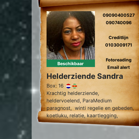
09090400527
090740096
Creditlijn
0103009171
Fotoreading
Beschikbaar
Email alert
Helderziende Sandra
Box: 16
Krachtig helderziende,
heldervoelend, ParaMedium
paragnost, winti regelie en gebeden,
koetluku, relatie, kaartlegging,
fotoreading, zielsliefde,
tweelingzielen, toekomst
voorspelling, relatie herstel,