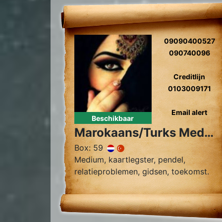
gidscontact.
09090400527
090740096
Creditlijn
0103009171
Email alert
Beschikbaar
Marokaans/Turks Medium Sahara
Box: 59
Medium, kaartlegster, pendel,
relatieproblemen, gidsen, toekomst.