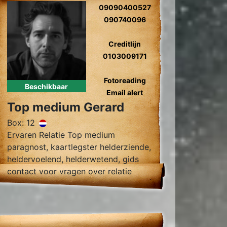
09090400527
090740096
Creditlijn
0103009171
Fotoreading
Beschikbaar
Email alert
Top medium Gerard
Box: 12
Ervaren Relatie Top medium
paragnost, kaartlegster helderziende,
heldervoelend, helderwetend, gids
contact voor vragen over relatie
problemen, tweelingzielen,