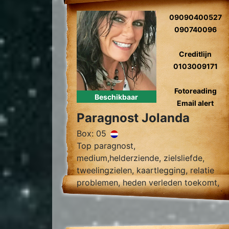
09090400527
090740096
Creditlijn
0103009171
Fotoreading
Beschikbaar
Email alert
Paragnost Jolanda
Box: 05
Top paragnost,
medium,helderziende, zielsliefde,
tweelingzielen, kaartlegging, relatie
problemen, heden verleden toekomt,
foto reading.