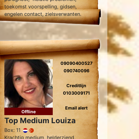
toekomst voorspelling, gidsen,
engelen contact, zielsverwanten.
09090400527
090740096
Creditlijn
0103009171
Email alert
Offline
Top Medium Louiza
Box: 11
Krachtig medium, helderziend,