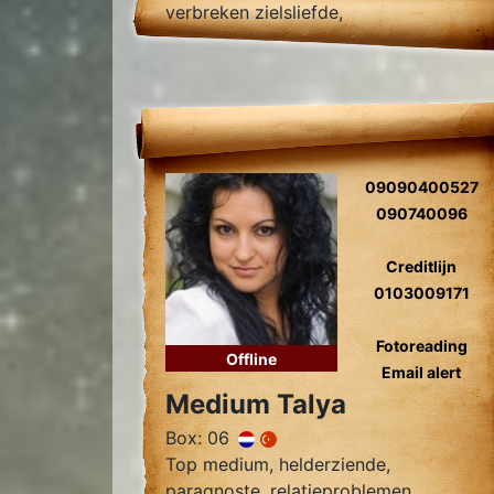
verbreken zielsliefde,
zielsverwanten, gidscontact,
relatieproblemen, levensvragen.
09090400527
090740096
Creditlijn
0103009171
Fotoreading
Offline
Email alert
Medium Talya
Box: 06
Top medium, helderziende,
paragnoste, relatieproblemen,