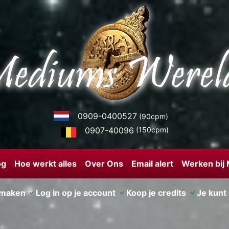
0909-0400527
(90cpm)
0907-40096
(150cpm)
og
Hoe werkt alles
Over Ons
Email alert
Werken bij
nmaken
Log in op je account
Koop je credits
Je kunt 