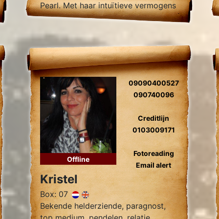
Pearl. Met haar intuïtieve vermogens
en nauwkeurige inzichten kan Pearl
je helpen bij het begrijpen van je
huidige situatie.
09090400527
090740096
Creditlijn
0103009171
Fotoreading
Offline
Email alert
Kristel
Box: 07
Bekende helderziende, paragnost,
top medium, pendelen, relatie