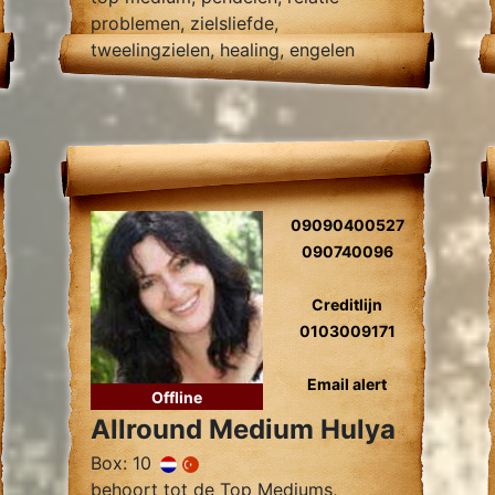
problemen, zielsliefde,
tweelingzielen, healing, engelen
contact.
09090400527
090740096
Creditlijn
0103009171
Email alert
Offline
Allround Medium Hulya
Box: 10
behoort tot de Top Mediums,