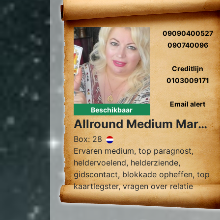
09090400527
090740096
Creditlijn
0103009171
Email alert
Beschikbaar
Allround Medium Margreta
Box: 28
Ervaren medium, top paragnost,
heldervoelend, helderziende,
gidscontact, blokkade opheffen, top
kaartlegster, vragen over relatie
problemen zielsrelaties, en toekomst
voorspelling 2024