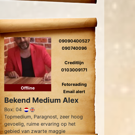
wegnemen van blokkades, relatie
herstel
09090400527
090740096
Creditlijn
0103009171
Fotoreading
Offline
Email alert
Bekend Medium Alex
Box: 04
Topmedium, Paragnost, zeer hoog
gevoelig, ruime ervaring op het
gebied van zwarte maggie