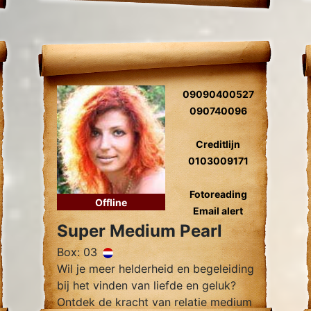
09090400527
090740096
Creditlijn
0103009171
Fotoreading
Offline
Email alert
Super Medium Pearl
Box: 03
Wil je meer helderheid en begeleiding
bij het vinden van liefde en geluk?
Ontdek de kracht van relatie medium