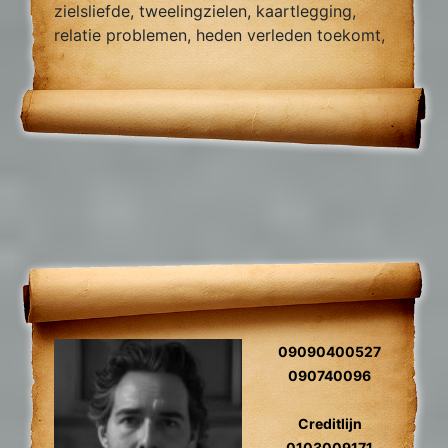
zielsliefde, tweelingzielen, kaartlegging,
relatie problemen, heden verleden toekomt,
foto reading.
09090400527
090740096
Creditlijn
0103009171