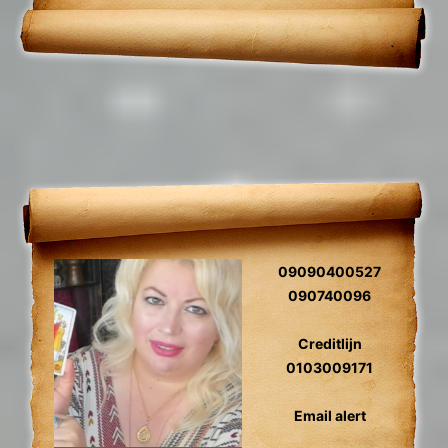
toekomst voorspelling, relatie herstel,
gidscontact.
09090400527
090740096
Creditlijn
0103009171
Email alert