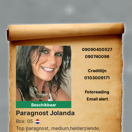
09090400527
090740096
Creditlijn
0103009171
Fotoreading
Email alert
Beschikbaar
Paragnost Jolanda
Box: 05
Top paragnost, medium,helderziende,