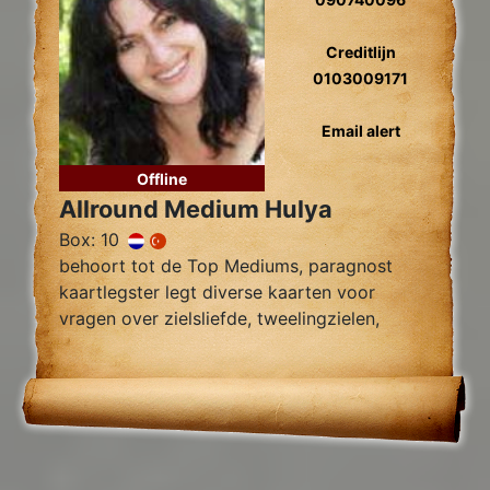
Creditlijn
0103009171
Email alert
Offline
Allround Medium Hulya
Box: 10
behoort tot de Top Mediums, paragnost
kaartlegster legt diverse kaarten voor
vragen over zielsliefde, tweelingzielen,
relatie problemen en al uw overige
Levensvragen.