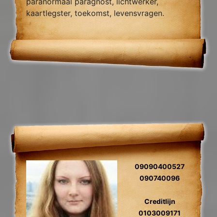
paranormaal paragnost, lichtwerker,
kaartlegster, toekomst, levensvragen.
09090400527
090740096
Creditlijn
0103009171