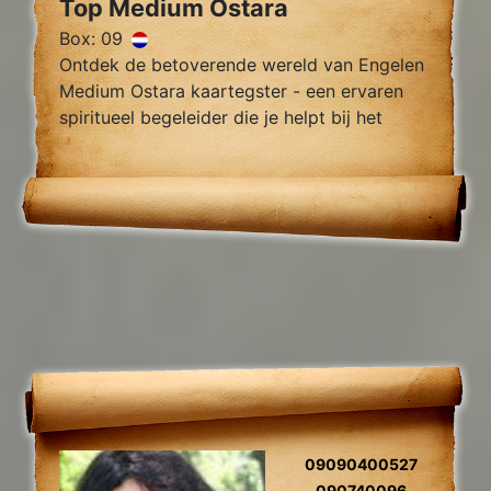
Top Medium Ostara
Box: 09
Ontdek de betoverende wereld van Engelen
Medium Ostara kaartegster - een ervaren
spiritueel begeleider die je helpt bij het
vinden van innerlijke rust, helderheid en
begeleiding.
09090400527
090740096