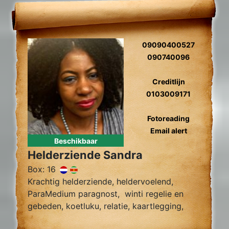
09090400527
090740096
Creditlijn
0103009171
Fotoreading
Email alert
Beschikbaar
Helderziende Sandra
Box: 16
Krachtig helderziende, heldervoelend,
ParaMedium paragnost, winti regelie en
gebeden, koetluku, relatie, kaartlegging,
fotoreading, zielsliefde, tweelingzielen,