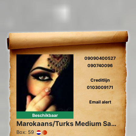
09090400527
090740096
Creditlijn
0103009171
Email alert
Beschikbaar
Marokaans/Turks Medium Sahara
Box: 59