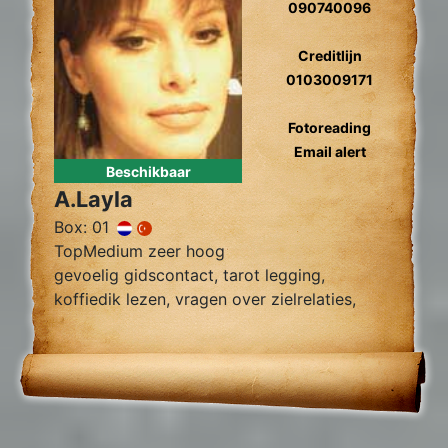
090740096
Creditlijn
0103009171
Fotoreading
Email alert
Beschikbaar
A.Layla
Box: 01
TopMedium zeer hoog
gevoelig gidscontact, tarot legging,
koffiedik lezen, vragen over zielrelaties,
werk, financiën wegnemen van blokkades,
relatie herstel