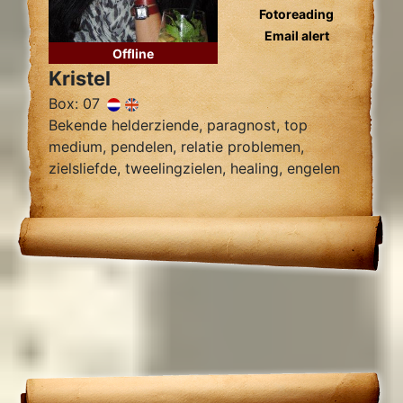
Fotoreading
Email alert
Offline
Kristel
Box: 07
Bekende helderziende, paragnost, top
medium, pendelen, relatie problemen,
zielsliefde, tweelingzielen, healing, engelen
contact.