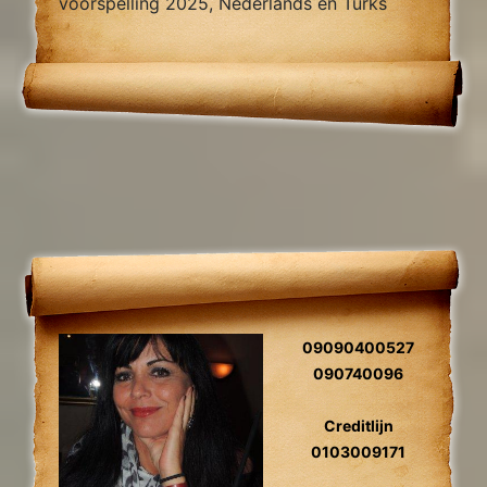
voorspelling 2025, Nederlands en Turks
sprekend.
09090400527
090740096
Creditlijn
0103009171