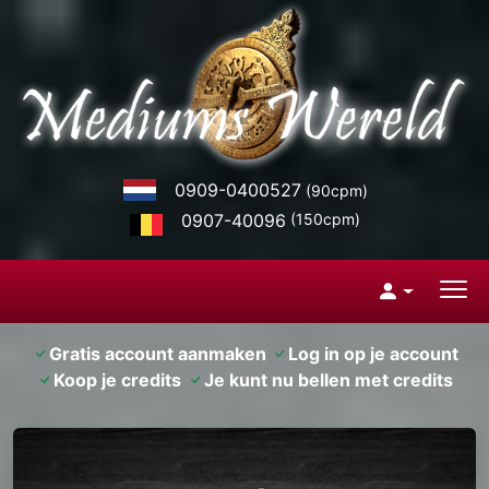
0909-0400527
(90cpm)
0907-40096
(150cpm)
Gratis account aanmaken
Log in op je account
Koop je credits
Je kunt nu bellen met credits