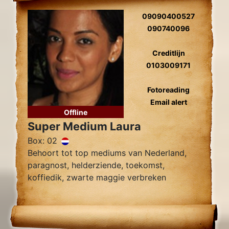
09090400527
090740096
Creditlijn
0103009171
Fotoreading
Email alert
Offline
Super Medium Laura
Box: 02
Behoort tot top mediums van Nederland,
paragnost, helderziende, toekomst,
koffiedik, zwarte maggie verbreken
zielsliefde, zielsverwanten, gidscontact,
relatieproblemen, levensvragen.