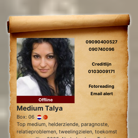
09090400527
090740096
Creditlijn
0103009171
Fotoreading
Email alert
Offline
Medium Talya
Box: 06
Top medium, helderziende, paragnoste,
relatieproblemen, tweelingzielen, toekomst