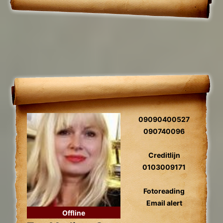
09090400527
090740096
Creditlijn
0103009171
Fotoreading
Email alert
Offline