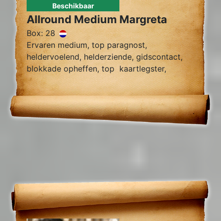
Beschikbaar
Allround Medium Margreta
Box: 28
Ervaren medium, top paragnost,
heldervoelend, helderziende, gidscontact,
blokkade opheffen, top kaartlegster,
vragen over relatie problemen zielsrelaties,
en toekomst voorspelling 2024