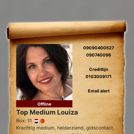
09090400527
090740096
Creditlijn
0103009171
Email alert
Offline
Top Medium Louiza
Box: 11
Krachtig medium, helderziend, gidscontact,