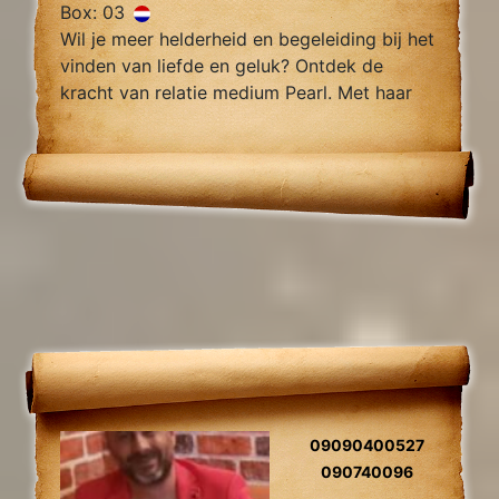
Box: 03
Wil je meer helderheid en begeleiding bij het
vinden van liefde en geluk? Ontdek de
kracht van relatie medium Pearl. Met haar
intuïtieve vermogens en nauwkeurige
inzichten kan Pearl je helpen bij het
begrijpen van je huidige situatie.
09090400527
090740096