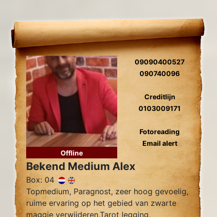
09090400527
090740096
Creditlijn
0103009171
Fotoreading
Email alert
Offline
Bekend Medium Alex
Box: 04
Topmedium, Paragnost, zeer hoog gevoelig,
ruime ervaring op het gebied van zwarte
maggie verwijderen,Tarot legging,