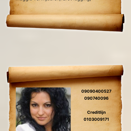
Zielsliefde, Tweelingzielen, Relatie
problemen
09090400527
090740096
Creditlijn
0103009171