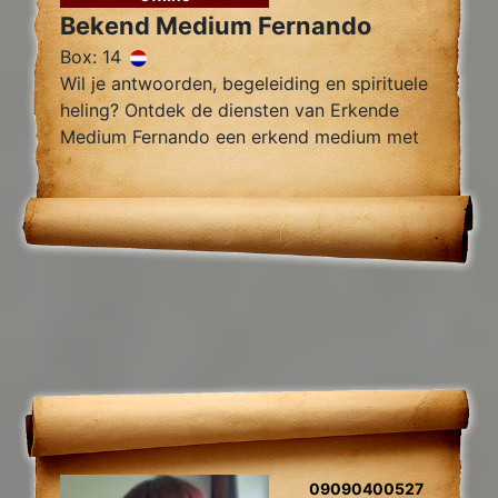
Bekend Medium Fernando
Box: 14
Wil je antwoorden, begeleiding en spirituele
heling? Ontdek de diensten van Erkende
Medium Fernando een erkend medium met
jarenlange ervaring, gespecialiseert jn
verwijderen van black magic en van
blokades.
09090400527