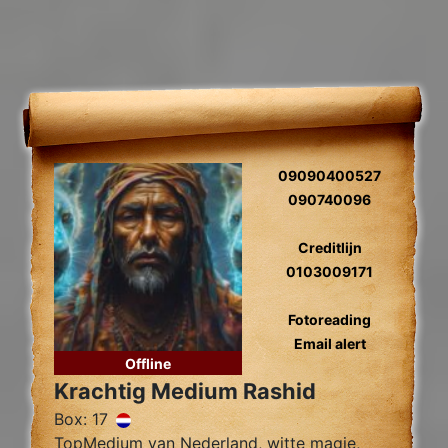
09090400527
090740096
Creditlijn
0103009171
Fotoreading
Email alert
Offline
Krachtig Medium Rashid
Box: 17
TopMedium van Nederland, witte magie,