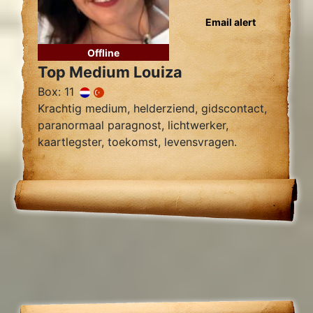
Email alert
Offline
Top Medium Louiza
Box: 11
Krachtig medium, helderziend, gidscontact,
paranormaal paragnost, lichtwerker,
kaartlegster, toekomst, levensvragen.