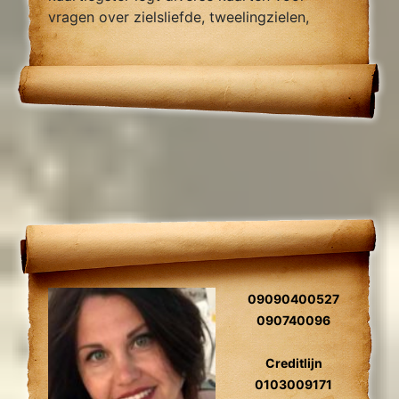
vragen over zielsliefde, tweelingzielen,
relatie problemen en al uw overige
Levensvragen.
09090400527
090740096
Creditlijn
0103009171