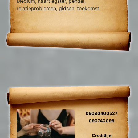
Medium, kaartlegster, pendel,
relatieproblemen, gidsen, toekomst.
09090400527
090740096
Creditlijn