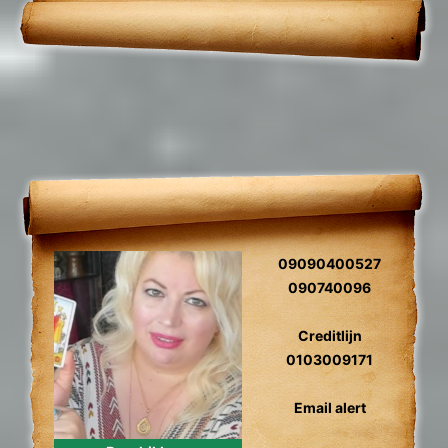
gidscontact.
09090400527
090740096
Creditlijn
0103009171
Email alert