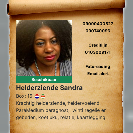
09090400527
090740096
Creditlijn
0103009171
Fotoreading
Email alert
Beschikbaar
Helderziende Sandra
Box: 16
Krachtig helderziende, heldervoelend,
ParaMedium paragnost, winti regelie en
gebeden, koetluku, relatie, kaartlegging,
fotoreading, zielsliefde, tweelingzielen,
toekomst voorspelling, relatie herstel,