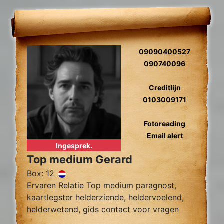
09090400527
090740096
Creditlijn
0103009171
Fotoreading
Email alert
Ingesprek.
Top medium Gerard
Box: 12
Ervaren Relatie Top medium paragnost,
kaartlegster helderziende, heldervoelend,
helderwetend, gids contact voor vragen
over relatie problemen, tweelingzielen,