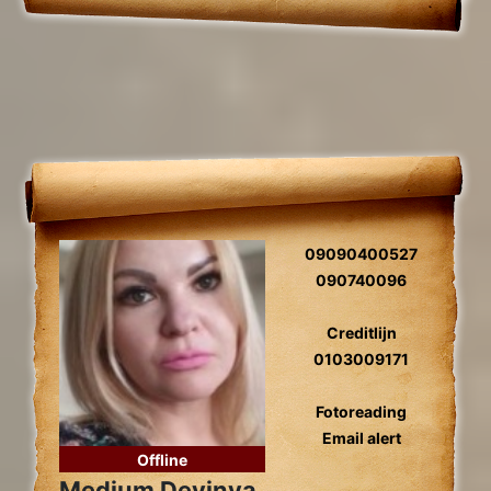
09090400527
090740096
Creditlijn
0103009171
Fotoreading
Email alert
Offline
Medium Devinya