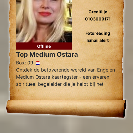
Creditlijn
0103009171
Fotoreading
Email alert
Offline
Top Medium Ostara
Box: 09
Ontdek de betoverende wereld van Engelen
Medium Ostara kaartegster - een ervaren
spiritueel begeleider die je helpt bij het
vinden van innerlijke rust, helderheid en
begeleiding.