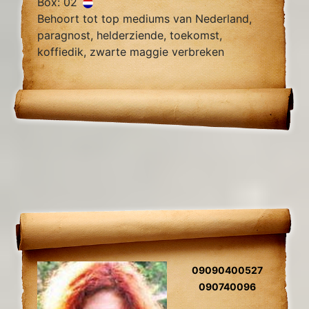
Box: 02
Behoort tot top mediums van Nederland,
paragnost, helderziende, toekomst,
koffiedik, zwarte maggie verbreken
zielsliefde, zielsverwanten, gidscontact,
relatieproblemen, levensvragen.
09090400527
090740096