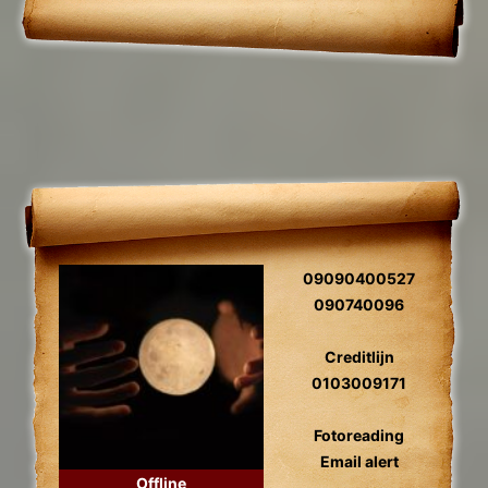
09090400527
090740096
Creditlijn
0103009171
Fotoreading
Email alert
Offline