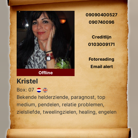
09090400527
090740096
Creditlijn
0103009171
Fotoreading
Email alert
Offline
Kristel
Box: 07
Bekende helderziende, paragnost, top
medium, pendelen, relatie problemen,
zielsliefde, tweelingzielen, healing, engelen
contact.