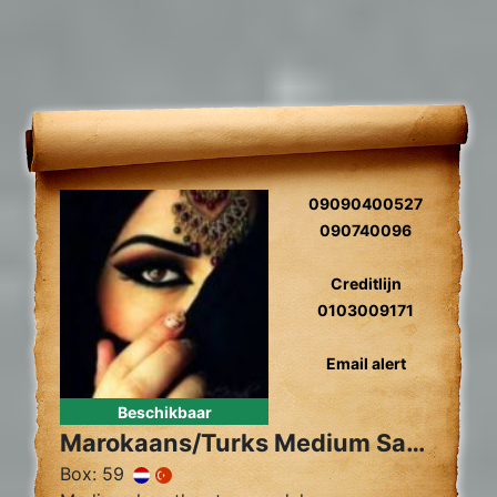
09090400527
090740096
Creditlijn
0103009171
Email alert
Beschikbaar
Marokaans/Turks Medium Sahara
Box: 59