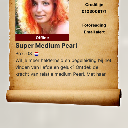
Creditlijn
0103009171
Fotoreading
Email alert
Offline
Super Medium Pearl
Box: 03
Wil je meer helderheid en begeleiding bij het
vinden van liefde en geluk? Ontdek de
kracht van relatie medium Pearl. Met haar
intuïtieve vermogens en nauwkeurige
inzichten kan Pearl je helpen bij het
begrijpen van je huidige situatie.