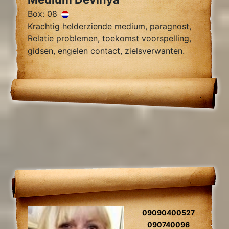
Box: 08
Krachtig helderziende medium, paragnost,
Relatie problemen, toekomst voorspelling,
gidsen, engelen contact, zielsverwanten.
09090400527
090740096