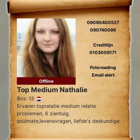
09090400527
090740096
Creditlijn
0103009171
Fotoreading
Email alert
Offline
Top Medium Nathalie
Box: 13
Ervaren toprelatie medium relatie
problemen, 6 zientuig,
soulmate,levensvragen, liefde's deskundige.