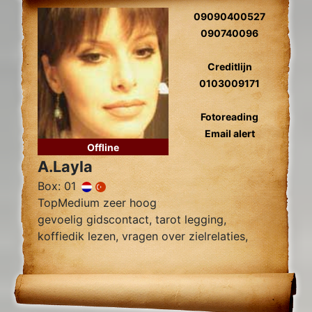
09090400527
090740096
Creditlijn
0103009171
Fotoreading
Email alert
Offline
A.Layla
Box: 01
TopMedium zeer hoog
gevoelig gidscontact, tarot legging,
koffiedik lezen, vragen over zielrelaties,
werk, financiën wegnemen van blokkades,
relatie herstel