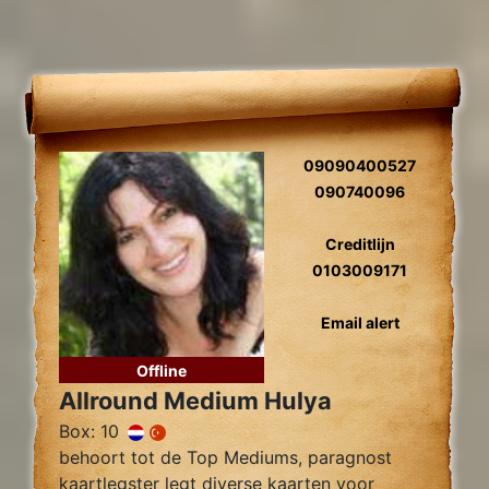
09090400527
090740096
Creditlijn
0103009171
Email alert
Offline
Allround Medium Hulya
Box: 10
behoort tot de Top Mediums, paragnost
kaartlegster legt diverse kaarten voor