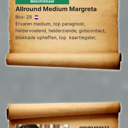
Beschikbaar
Allround Medium Margreta
Box: 28
Ervaren medium, top paragnost,
heldervoelend, helderziende, gidscontact,
blokkade opheffen, top kaartlegster,
vragen over relatie problemen zielsrelaties,
en toekomst voorspelling 2024
09090400527