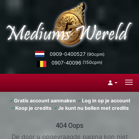
0909-0400527
(90cpm)
0907-40096
(150cpm)
Gratis account aanmaken
Log in op je account
Koop je credits
Je kunt nu bellen met credits
404 Oops
De door u opgevraagde pagina kon niet