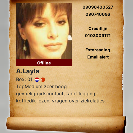
09090400527
090740096
Creditlijn
0103009171
Fotoreading
Email alert
Offline
A.Layla
Box: 01
TopMedium zeer hoog
gevoelig gidscontact, tarot legging,
koffiedik lezen, vragen over zielrelaties,
werk, financiën wegnemen van blokkades,
relatie herstel