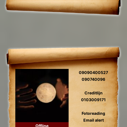
09090400527
090740096
Creditlijn
0103009171
Fotoreading
Email alert
Offline