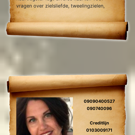
vragen over zielsliefde, tweelingzielen,
relatie problemen en al uw overige
Levensvragen.
09090400527
090740096
Creditlijn
0103009171