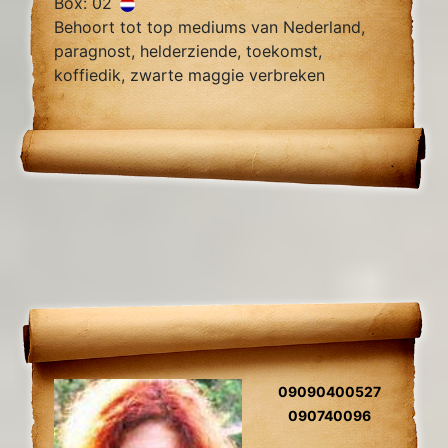
Box: 02
Behoort tot top mediums van Nederland,
paragnost, helderziende, toekomst,
koffiedik, zwarte maggie verbreken
zielsliefde, zielsverwanten, gidscontact,
relatieproblemen, levensvragen.
09090400527
090740096