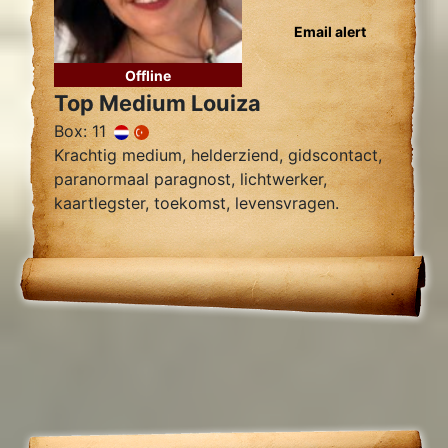
Email alert
Offline
Top Medium Louiza
Box: 11
Krachtig medium, helderziend, gidscontact,
paranormaal paragnost, lichtwerker,
kaartlegster, toekomst, levensvragen.