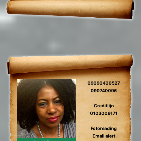
09090400527
090740096
Creditlijn
0103009171
Fotoreading
Email alert