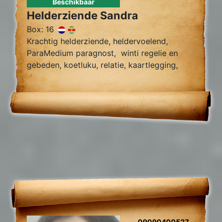
Beschikbaar
Helderziende Sandra
Box: 16
Krachtig helderziende, heldervoelend,
ParaMedium paragnost, winti regelie en
gebeden, koetluku, relatie, kaartlegging,
fotoreading, zielsliefde, tweelingzielen,
toekomst voorspelling, relatie herstel,
gidscontact.
09090400527