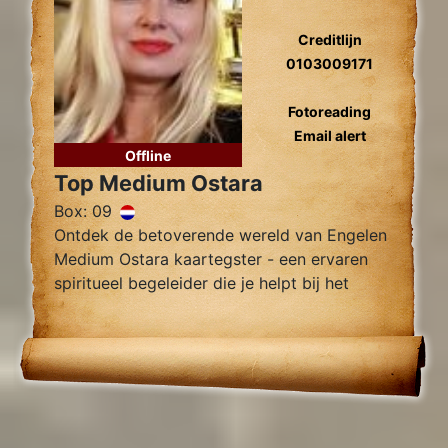
Creditlijn
0103009171
Fotoreading
Email alert
Offline
Top Medium Ostara
Box: 09
Ontdek de betoverende wereld van Engelen
Medium Ostara kaartegster - een ervaren
spiritueel begeleider die je helpt bij het
vinden van innerlijke rust, helderheid en
begeleiding.