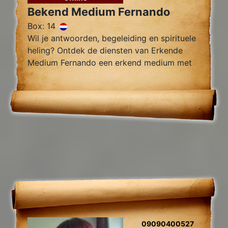
Bekend Medium Fernando
Box: 14
Wil je antwoorden, begeleiding en spirituele
heling? Ontdek de diensten van Erkende
Medium Fernando een erkend medium met
jarenlange ervaring, gespecialiseert jn
verwijderen van black magic en van
blokades.
09090400527