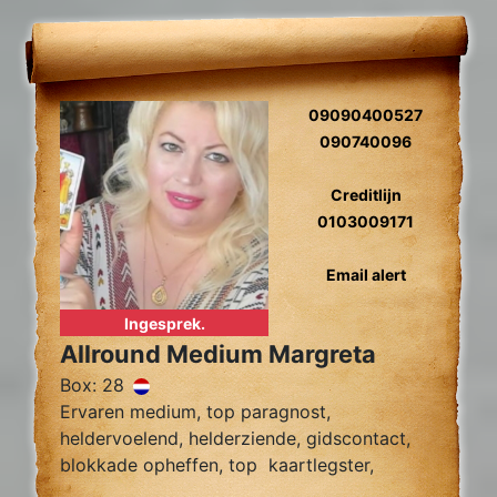
09090400527
090740096
Creditlijn
0103009171
Email alert
Ingesprek.
Allround Medium Margreta
Box: 28
Ervaren medium, top paragnost,
heldervoelend, helderziende, gidscontact,
blokkade opheffen, top kaartlegster,
vragen over relatie problemen zielsrelaties,