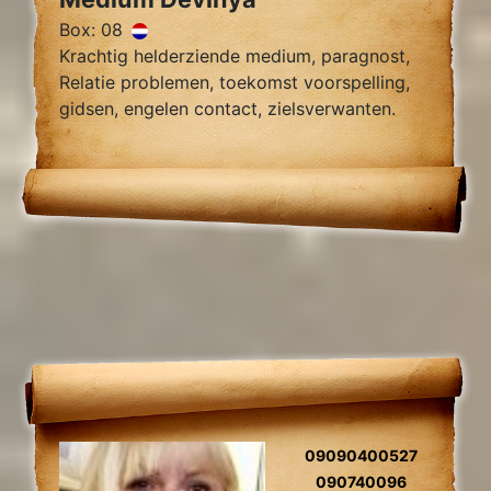
Box: 08
Krachtig helderziende medium, paragnost,
Relatie problemen, toekomst voorspelling,
gidsen, engelen contact, zielsverwanten.
09090400527
090740096