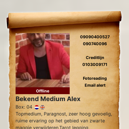
09090400527
090740096
Creditlijn
0103009171
Fotoreading
Email alert
Offline
Bekend Medium Alex
Box: 04
Topmedium, Paragnost, zeer hoog gevoelig,
ruime ervaring op het gebied van zwarte
maggie verwijderen,Tarot legging,