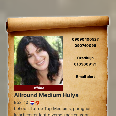
09090400527
090740096
Creditlijn
0103009171
Email alert
Offline
Allround Medium Hulya
Box: 10
behoort tot de Top Mediums, paragnost
kaartlegster legt diverse kaarten voor