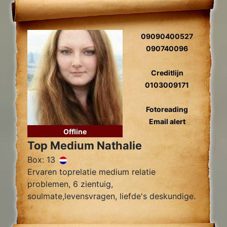
09090400527
090740096
Creditlijn
0103009171
Fotoreading
Email alert
Offline
Top Medium Nathalie
Box: 13
Ervaren toprelatie medium relatie
problemen, 6 zientuig,
soulmate,levensvragen, liefde's deskundige.