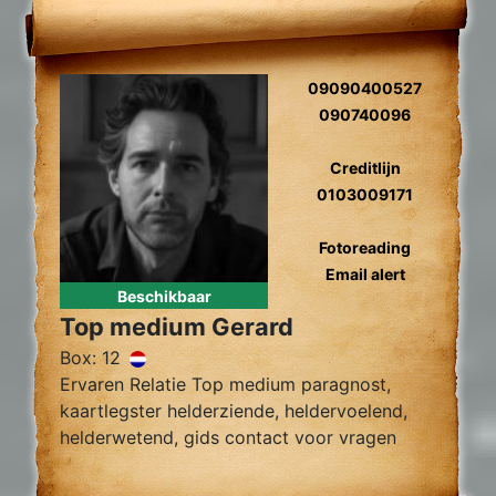
09090400527
090740096
Creditlijn
0103009171
Fotoreading
Email alert
Beschikbaar
Top medium Gerard
Box: 12
Ervaren Relatie Top medium paragnost,
kaartlegster helderziende, heldervoelend,
helderwetend, gids contact voor vragen
over relatie problemen, tweelingzielen,