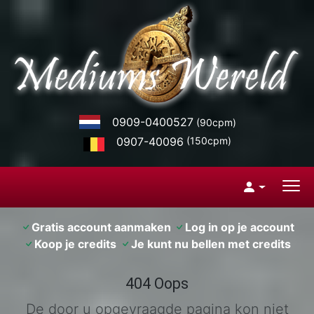
0909-0400527
(90cpm)
0907-40096
(150cpm)
Gratis account aanmaken
Log in op je account
Koop je credits
Je kunt nu bellen met credits
404 Oops
De door u opgevraagde pagina kon niet