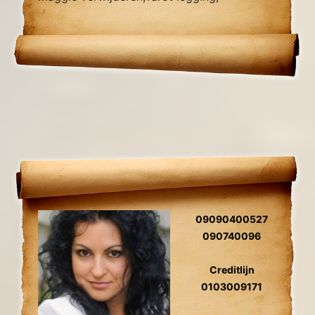
Zielsliefde, Tweelingzielen, Relatie
problemen
09090400527
090740096
Creditlijn
0103009171