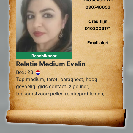
090740096
Creditlijn
0103009171
Email alert
Beschikbaar
Relatie Medium Evelin
Box: 23
Top medium, tarot, paragnost, hoog
gevoelig, gids contact, zigeuner,
toekomstvoorspeller, relatieproblemen,
zielsverwant, tweelingzielen, chakra.