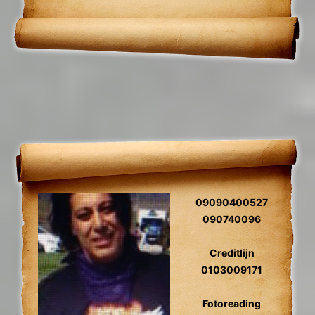
en toekomst voorspelling 2024
09090400527
090740096
Creditlijn
0103009171
Fotoreading