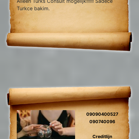
Alleen Turks Consult mogelijk!!!!!! Sadece
Turkce bakim.
09090400527
090740096
Creditlijn