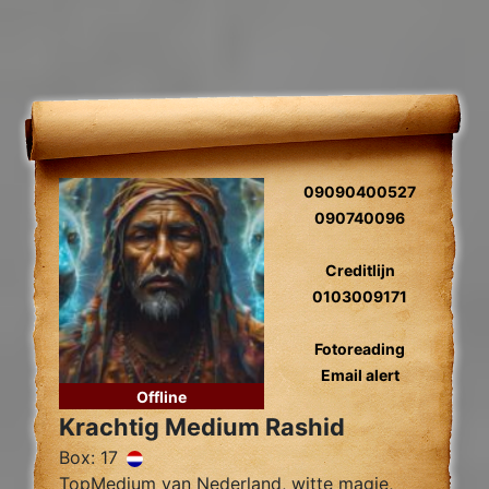
09090400527
090740096
Creditlijn
0103009171
Fotoreading
Email alert
Offline
Krachtig Medium Rashid
Box: 17
TopMedium van Nederland, witte magie,