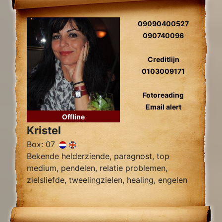
09090400527
090740096
Creditlijn
0103009171
Fotoreading
Email alert
Offline
Kristel
Box: 07
Bekende helderziende, paragnost, top
medium, pendelen, relatie problemen,
zielsliefde, tweelingzielen, healing, engelen
contact.