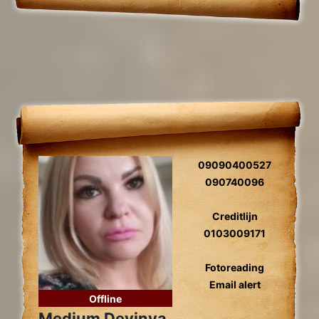
09090400527
090740096
Creditlijn
0103009171
Fotoreading
Email alert
Offline
Medium Devinya