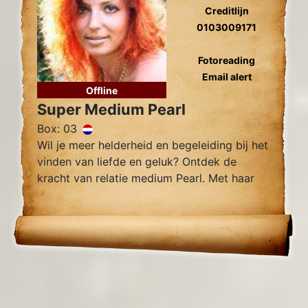
Creditlijn
0103009171
Fotoreading
Email alert
Offline
Super Medium Pearl
Box: 03
Wil je meer helderheid en begeleiding bij het
vinden van liefde en geluk? Ontdek de
kracht van relatie medium Pearl. Met haar
intuïtieve vermogens en nauwkeurige
inzichten kan Pearl je helpen bij het
begrijpen van je huidige situatie.