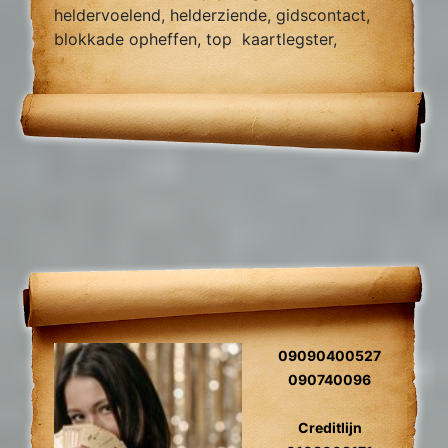
heldervoelend, helderziende, gidscontact,
blokkade opheffen, top kaartlegster,
vragen over relatie problemen zielsrelaties,
en toekomst voorspelling 2024
09090400527
090740096
Creditlijn