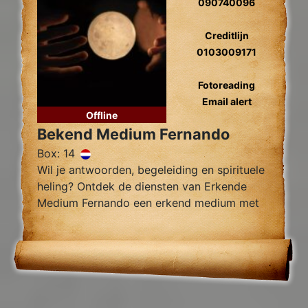
090740096
Creditlijn
0103009171
Fotoreading
Email alert
Offline
Bekend Medium Fernando
Box: 14
Wil je antwoorden, begeleiding en spirituele
heling? Ontdek de diensten van Erkende
Medium Fernando een erkend medium met
jarenlange ervaring, gespecialiseert jn
verwijderen van black magic en van
blokades.