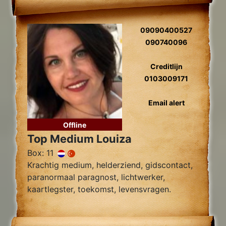
09090400527
090740096
Creditlijn
0103009171
Email alert
Offline
Top Medium Louiza
Box: 11
Krachtig medium, helderziend, gidscontact,
paranormaal paragnost, lichtwerker,
kaartlegster, toekomst, levensvragen.