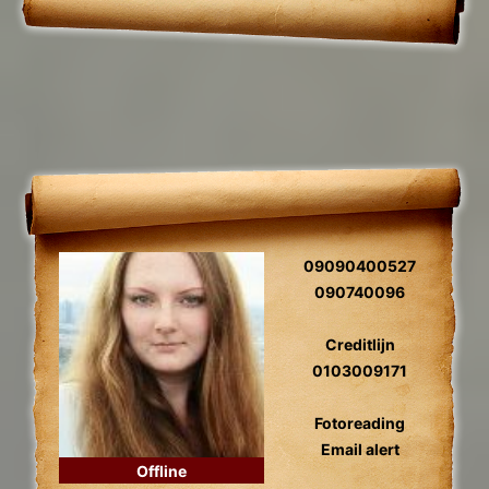
09090400527
090740096
Creditlijn
0103009171
Fotoreading
Email alert
Offline