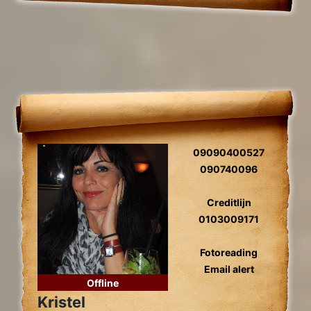
09090400527
090740096
Creditlijn
0103009171
Fotoreading
Email alert
Offline
Kristel