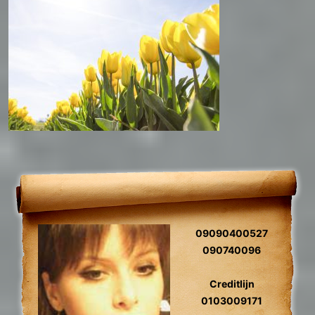
09090400527
090740096
Creditlijn
0103009171