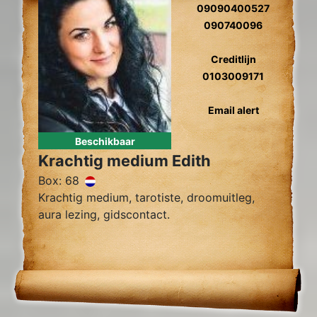
09090400527
090740096
Creditlijn
0103009171
Email alert
Beschikbaar
Krachtig medium Edith
Box: 68
Krachtig medium, tarotiste, droomuitleg,
aura lezing, gidscontact.