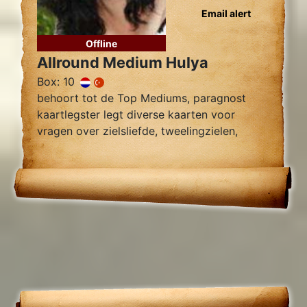
Email alert
Offline
Allround Medium Hulya
Box: 10
behoort tot de Top Mediums, paragnost
kaartlegster legt diverse kaarten voor
vragen over zielsliefde, tweelingzielen,
relatie problemen en al uw overige
Levensvragen.