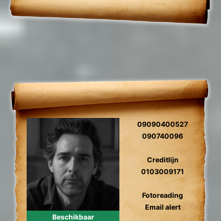
09090400527
090740096
Creditlijn
0103009171
Fotoreading
Email alert
Beschikbaar