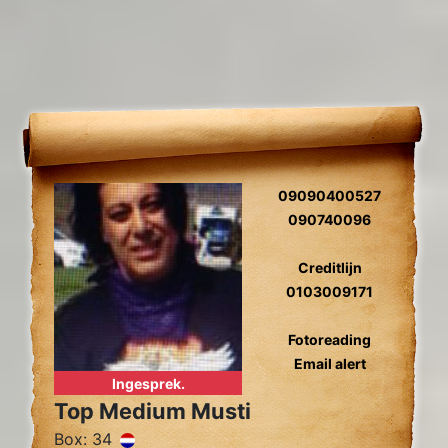
09090400527
090740096
Creditlijn
0103009171
Fotoreading
Email alert
Ingesprek.
Top Medium Musti
Box: 34