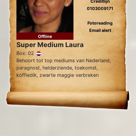
Creditlijn
0103009171
Fotoreading
Email alert
Offline
Super Medium Laura
Box: 02
Behoort tot top mediums van Nederland,
paragnost, helderziende, toekomst,
koffiedik, zwarte maggie verbreken
zielsliefde, zielsverwanten, gidscontact,
relatieproblemen, levensvragen.