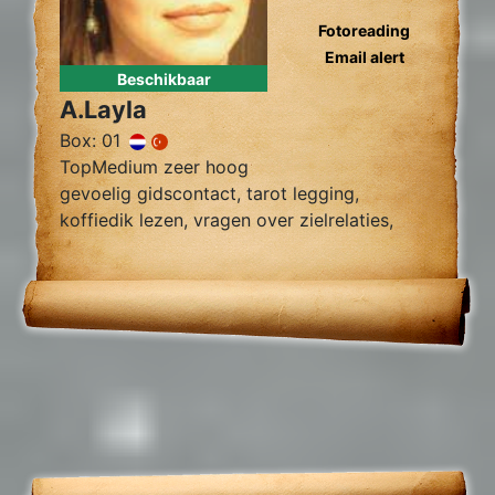
Fotoreading
Email alert
Beschikbaar
A.Layla
Box: 01
TopMedium zeer hoog
gevoelig gidscontact, tarot legging,
koffiedik lezen, vragen over zielrelaties,
werk, financiën wegnemen van blokkades,
relatie herstel