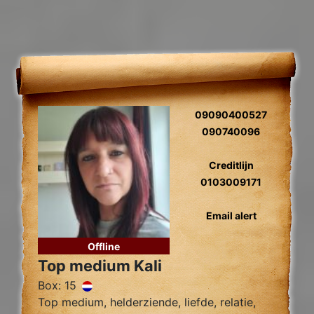
09090400527
090740096
Creditlijn
0103009171
Email alert
Offline
Top medium Kali
Box: 15
Top medium, helderziende, liefde, relatie,