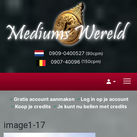
0909-0400527
(90cpm)
0907-40096
(150cpm)
Gratis account aanmaken
Log in op je account
Koop je credits
Je kunt nu bellen met credits
image1-17