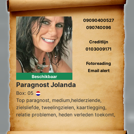
09090400527
090740096
Creditlijn
0103009171
Fotoreading
Email alert
Beschikbaar
Paragnost Jolanda
Box: 05
Top paragnost, medium,helderziende,
zielsliefde, tweelingzielen, kaartlegging,
relatie problemen, heden verleden toekomt,
foto reading.