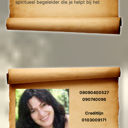
spiritueel begeleider die je helpt bij het
vinden van innerlijke rust, helderheid en
begeleiding.
09090400527
090740096
Creditlijn
0103009171