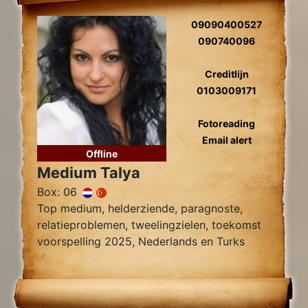
09090400527
090740096
Creditlijn
0103009171
Fotoreading
Email alert
Offline
Medium Talya
Box: 06
Top medium, helderziende, paragnoste,
relatieproblemen, tweelingzielen, toekomst
voorspelling 2025, Nederlands en Turks
sprekend.