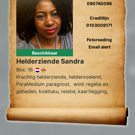
090740096
Creditlijn
0103009171
Fotoreading
Email alert
Beschikbaar
Helderziende Sandra
Box: 16
Krachtig helderziende, heldervoelend,
ParaMedium paragnost, winti regelie en
gebeden, koetluku, relatie, kaartlegging,
fotoreading, zielsliefde, tweelingzielen,
toekomst voorspelling, relatie herstel,
gidscontact.