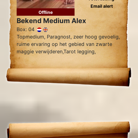
Email alert
Offline
Bekend Medium Alex
Box: 04
Topmedium, Paragnost, zeer hoog gevoelig,
ruime ervaring op het gebied van zwarte
maggie verwijderen,Tarot legging,
Zielsliefde, Tweelingzielen, Relatie
problemen