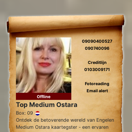
09090400527
090740096
Creditlijn
0103009171
Fotoreading
Email alert
Offline
Top Medium Ostara
Box: 09
Ontdek de betoverende wereld van Engelen
Medium Ostara kaartegster - een ervaren