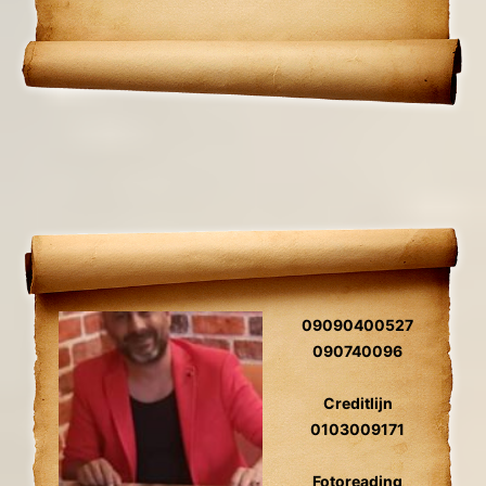
intuïtieve vermogens en nauwkeurige
inzichten kan Pearl je helpen bij het
begrijpen van je huidige situatie.
09090400527
090740096
Creditlijn
0103009171
Fotoreading