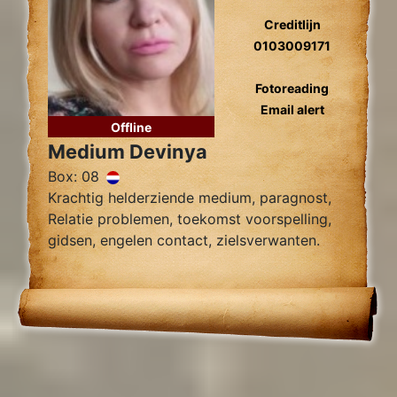
Creditlijn
0103009171
Fotoreading
Email alert
Offline
Medium Devinya
Box: 08
Krachtig helderziende medium, paragnost,
Relatie problemen, toekomst voorspelling,
gidsen, engelen contact, zielsverwanten.