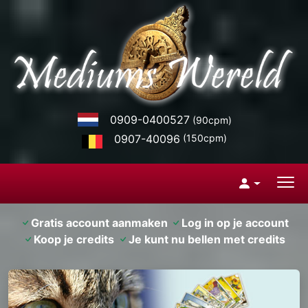
0909-0400527
(90cpm)
0907-40096
(150cpm)
Gratis account aanmaken
Log in op je account
Koop je credits
Je kunt nu bellen met credits