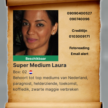
09090400527
090740096
Creditlijn
0103009171
Fotoreading
Email alert
Beschikbaar
Super Medium Laura
Box: 02
Behoort tot top mediums van Nederland,
paragnost, helderziende, toekomst,
koffiedik, zwarte maggie verbreken
zielsliefde, zielsverwanten, gidscontact,
relatieproblemen, levensvragen.