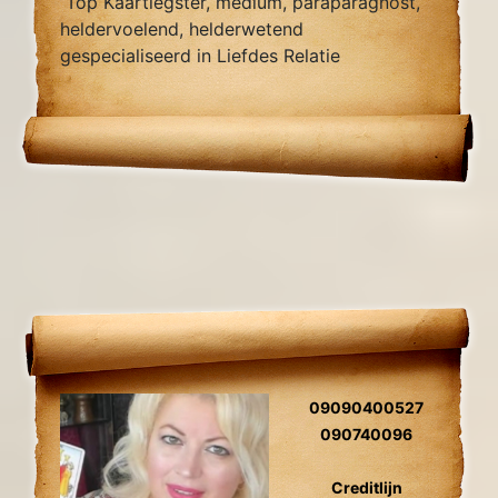
Top Kaartlegster, medium, paraparagnost,
heldervoelend, helderwetend
gespecialiseerd in Liefdes Relatie
problemen, Zielsverwanten,Heden Verleden
Toekomst, koffiedik lezen.
09090400527
090740096
Creditlijn