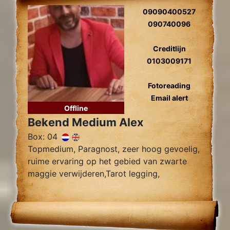
09090400527
090740096
Creditlijn
0103009171
Fotoreading
Email alert
Offline
Bekend Medium Alex
Box: 04
Topmedium, Paragnost, zeer hoog gevoelig,
ruime ervaring op het gebied van zwarte
maggie verwijderen,Tarot legging,
Zielsliefde, Tweelingzielen, Relatie
problemen