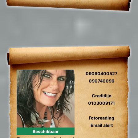
09090400527
090740096
Creditlijn
0103009171
Fotoreading
Email alert
Beschikbaar