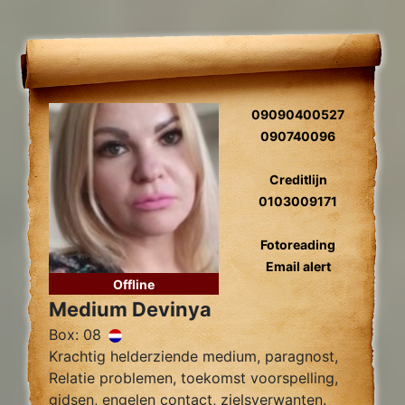
09090400527
090740096
Creditlijn
0103009171
Fotoreading
Email alert
Offline
Medium Devinya
Box: 08
Krachtig helderziende medium, paragnost,
Relatie problemen, toekomst voorspelling,
gidsen, engelen contact, zielsverwanten.