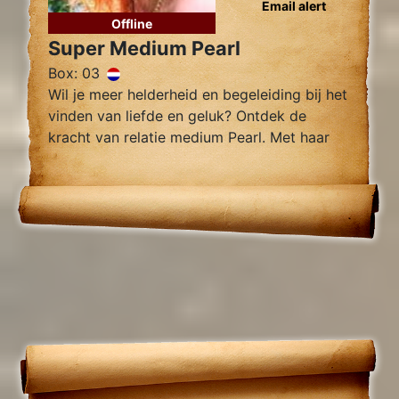
Email alert
Offline
Super Medium Pearl
Box: 03
Wil je meer helderheid en begeleiding bij het
vinden van liefde en geluk? Ontdek de
kracht van relatie medium Pearl. Met haar
intuïtieve vermogens en nauwkeurige
inzichten kan Pearl je helpen bij het
begrijpen van je huidige situatie.