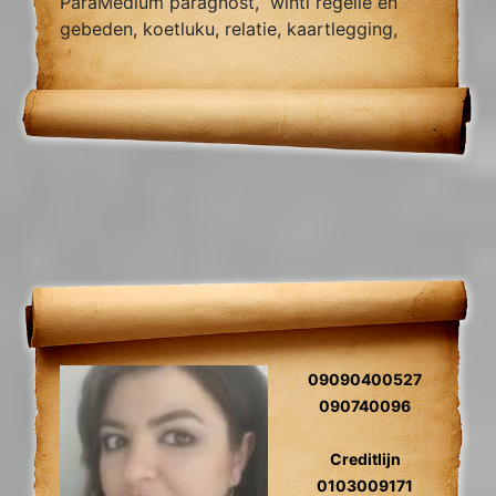
ParaMedium paragnost, winti regelie en
gebeden, koetluku, relatie, kaartlegging,
fotoreading, zielsliefde, tweelingzielen,
toekomst voorspelling, relatie herstel,
gidscontact.
09090400527
090740096
Creditlijn
0103009171