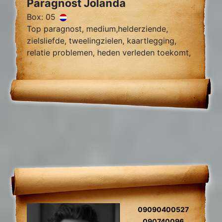
Paragnost Jolanda
Box: 05
Top paragnost, medium,helderziende,
zielsliefde, tweelingzielen, kaartlegging,
relatie problemen, heden verleden toekomt,
foto reading.
09090400527
090740096