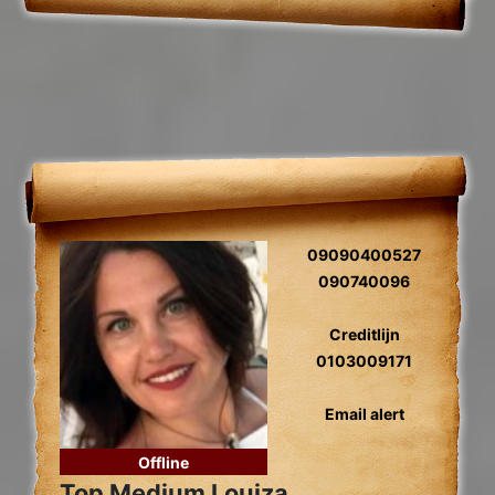
09090400527
090740096
Creditlijn
0103009171
Email alert
Offline
Top Medium Louiza