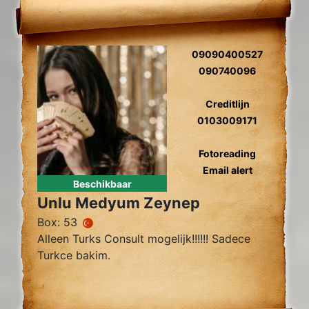
09090400527
090740096
Creditlijn
0103009171
Fotoreading
Email alert
Beschikbaar
Unlu Medyum Zeynep
Box: 53
Alleen Turks Consult mogelijk!!!!!! Sadece
Turkce bakim.