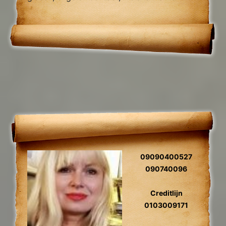
09090400527
090740096
Creditlijn
0103009171