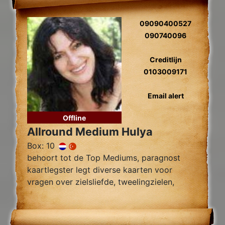
09090400527
090740096
Creditlijn
0103009171
Email alert
Offline
Allround Medium Hulya
Box: 10
behoort tot de Top Mediums, paragnost
kaartlegster legt diverse kaarten voor
vragen over zielsliefde, tweelingzielen,
relatie problemen en al uw overige
Levensvragen.