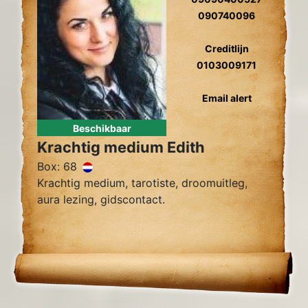
090740096
Creditlijn
0103009171
Email alert
Beschikbaar
Krachtig medium Edith
Box: 68
Krachtig medium, tarotiste, droomuitleg,
aura lezing, gidscontact.