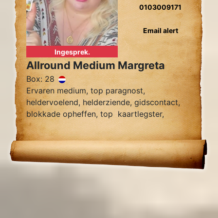
0103009171
Email alert
Ingesprek.
Allround Medium Margreta
Box: 28
Ervaren medium, top paragnost,
heldervoelend, helderziende, gidscontact,
blokkade opheffen, top kaartlegster,
vragen over relatie problemen zielsrelaties,
en toekomst voorspelling 2024