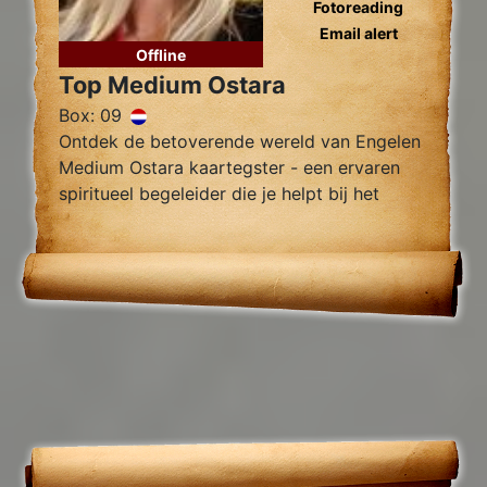
Fotoreading
Email alert
Offline
Top Medium Ostara
Box: 09
Ontdek de betoverende wereld van Engelen
Medium Ostara kaartegster - een ervaren
spiritueel begeleider die je helpt bij het
vinden van innerlijke rust, helderheid en
begeleiding.