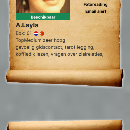
Fotoreading
Email alert
Beschikbaar
A.Layla
Box: 01
TopMedium zeer hoog
gevoelig gidscontact, tarot legging,
koffiedik lezen, vragen over zielrelaties,
werk, financiën wegnemen van blokkades,
relatie herstel