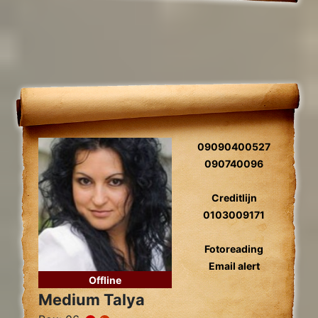
09090400527
090740096
Creditlijn
0103009171
Fotoreading
Email alert
Offline
Medium Talya