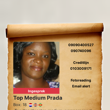
09090400527
090740096
Creditlijn
0103009171
Fotoreading
Email alert
Ingesprek
Top Medium Prada
Box: 18