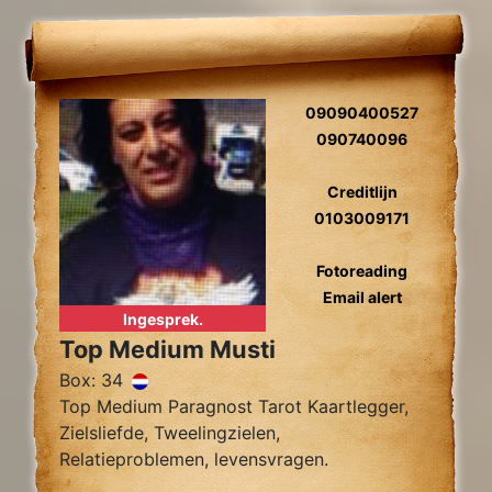
09090400527
090740096
Creditlijn
0103009171
Fotoreading
Email alert
Ingesprek.
Top Medium Musti
Box: 34
Top Medium Paragnost Tarot Kaartlegger,
Zielsliefde, Tweelingzielen,
Relatieproblemen, levensvragen.