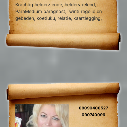
Krachtig helderziende, heldervoelend,
ParaMedium paragnost, winti regelie en
gebeden, koetluku, relatie, kaartlegging,
fotoreading, zielsliefde, tweelingzielen,
toekomst voorspelling, relatie herstel,
gidscontact.
09090400527
090740096