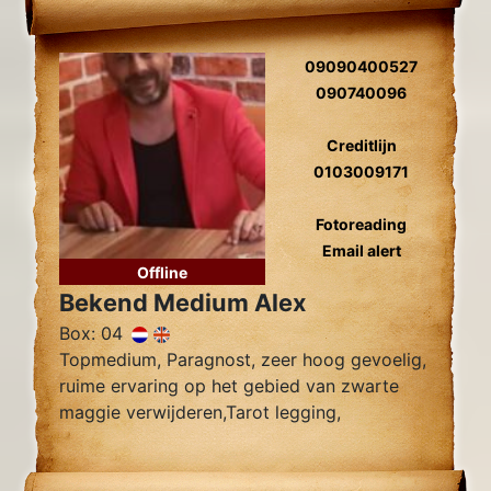
09090400527
090740096
Creditlijn
0103009171
Fotoreading
Email alert
Offline
Bekend Medium Alex
Box: 04
Topmedium, Paragnost, zeer hoog gevoelig,
ruime ervaring op het gebied van zwarte
maggie verwijderen,Tarot legging,
Zielsliefde, Tweelingzielen, Relatie
problemen