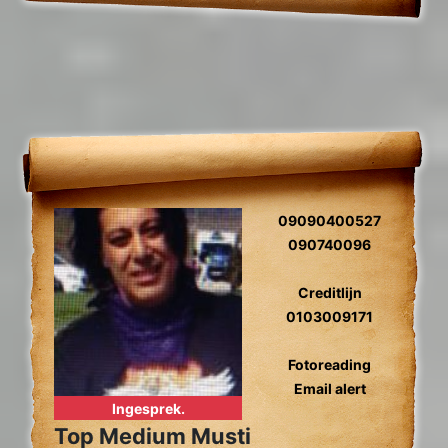
09090400527
090740096
Creditlijn
0103009171
Fotoreading
Email alert
Ingesprek.
Top Medium Musti