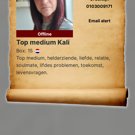
0103009171
Email alert
Offline
Top medium Kali
Box: 15
Top medium, helderziende, liefde, relatie,
soulmate, lifdes problemen, toekomst,
levensvragen.