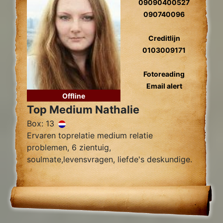
09090400527
090740096
Creditlijn
0103009171
Fotoreading
Email alert
Offline
Top Medium Nathalie
Box: 13
Ervaren toprelatie medium relatie
problemen, 6 zientuig,
soulmate,levensvragen, liefde's deskundige.