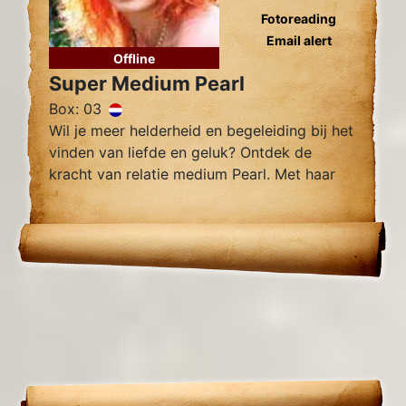
Fotoreading
Email alert
Offline
Super Medium Pearl
Box: 03
Wil je meer helderheid en begeleiding bij het
vinden van liefde en geluk? Ontdek de
kracht van relatie medium Pearl. Met haar
intuïtieve vermogens en nauwkeurige
inzichten kan Pearl je helpen bij het
begrijpen van je huidige situatie.