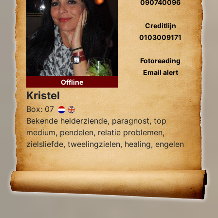
090740096
Creditlijn
0103009171
Fotoreading
Email alert
Offline
Kristel
Box: 07
Bekende helderziende, paragnost, top
medium, pendelen, relatie problemen,
zielsliefde, tweelingzielen, healing, engelen
contact.