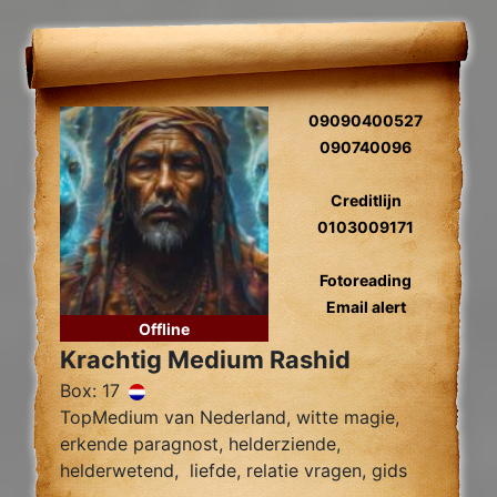
09090400527
090740096
Creditlijn
0103009171
Fotoreading
Email alert
Offline
Krachtig Medium Rashid
Box: 17
TopMedium van Nederland, witte magie,
erkende paragnost, helderziende,
helderwetend, liefde, relatie vragen, gids
contact, relatie hersteller, toekomst