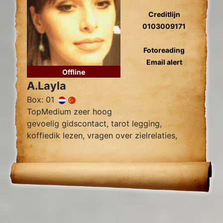
Creditlijn
0103009171
Fotoreading
Email alert
Offline
A.Layla
Box: 01
TopMedium zeer hoog
gevoelig gidscontact, tarot legging,
koffiedik lezen, vragen over zielrelaties,
werk, financiën wegnemen van blokkades,
relatie herstel