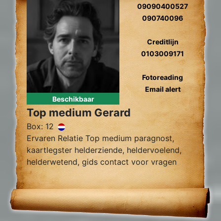
09090400527
090740096
Creditlijn
0103009171
Fotoreading
Email alert
Beschikbaar
Top medium Gerard
Box: 12
Ervaren Relatie Top medium paragnost,
kaartlegster helderziende, heldervoelend,
helderwetend, gids contact voor vragen
over relatie problemen, tweelingzielen,