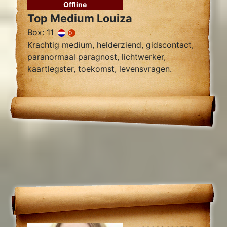
Offline
Top Medium Louiza
Box: 11
Krachtig medium, helderziend, gidscontact,
paranormaal paragnost, lichtwerker,
kaartlegster, toekomst, levensvragen.