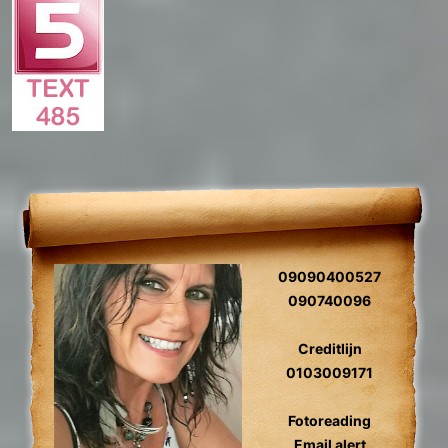
09090400527
090740096
Creditlijn
0103009171
Fotoreading
Email alert