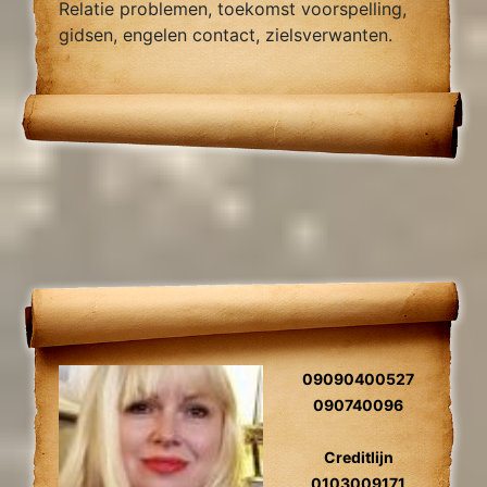
Relatie problemen, toekomst voorspelling,
gidsen, engelen contact, zielsverwanten.
09090400527
090740096
Creditlijn
0103009171