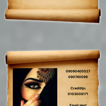
09090400527
090740096
Creditlijn
0103009171
Email alert