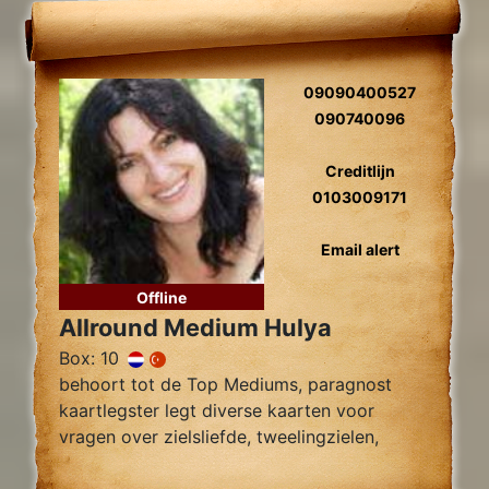
09090400527
090740096
Creditlijn
0103009171
Email alert
Offline
Allround Medium Hulya
Box: 10
behoort tot de Top Mediums, paragnost
kaartlegster legt diverse kaarten voor
vragen over zielsliefde, tweelingzielen,
relatie problemen en al uw overige
Levensvragen.