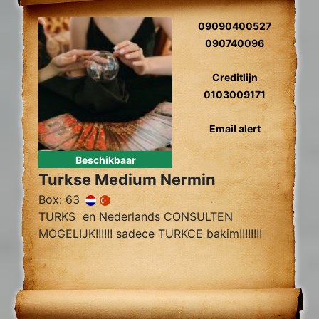
09090400527
090740096
Creditlijn
0103009171
Email alert
Beschikbaar
Turkse Medium Nermin
Box: 63
TURKS en Nederlands CONSULTEN
MOGELIJK!!!!!! sadece TURKCE bakim!!!!!!!!