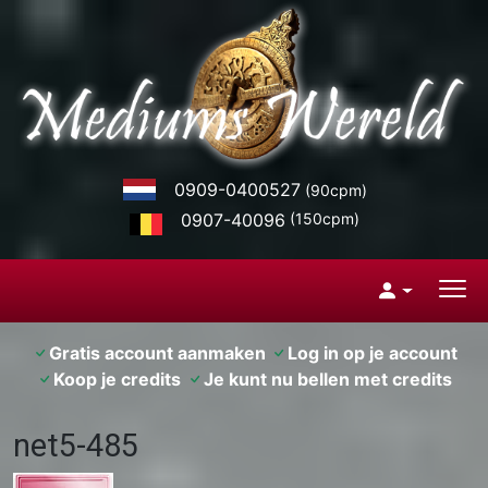
0909-0400527
(90cpm)
0907-40096
(150cpm)
Gratis account aanmaken
Log in op je account
Koop je credits
Je kunt nu bellen met credits
net5-485