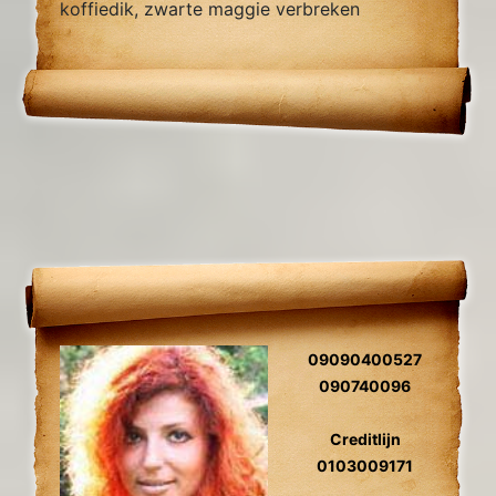
koffiedik, zwarte maggie verbreken
zielsliefde, zielsverwanten, gidscontact,
relatieproblemen, levensvragen.
09090400527
090740096
Creditlijn
0103009171