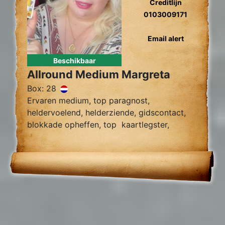
Creditlijn
0103009171
Email alert
Beschikbaar
Allround Medium Margreta
Box: 28
Ervaren medium, top paragnost,
heldervoelend, helderziende, gidscontact,
blokkade opheffen, top kaartlegster,
vragen over relatie problemen zielsrelaties,
en toekomst voorspelling 2024