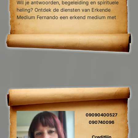
Wil je antwoorden, begeleiding en spirituele
heling? Ontdek de diensten van Erkende
Medium Fernando een erkend medium met
jarenlange ervaring, gespecialiseert jn
verwijderen van black magic en van
blokades.
09090400527
090740096
Creditlijn