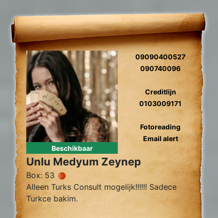
09090400527
090740096
Creditlijn
0103009171
Fotoreading
Email alert
Beschikbaar
Unlu Medyum Zeynep
Box: 53
Alleen Turks Consult mogelijk!!!!!! Sadece
Turkce bakim.