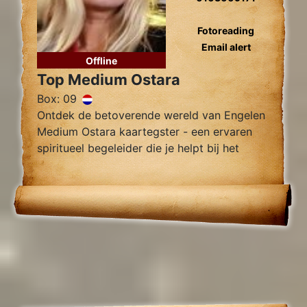
Fotoreading
Email alert
Offline
Top Medium Ostara
Box: 09
Ontdek de betoverende wereld van Engelen
Medium Ostara kaartegster - een ervaren
spiritueel begeleider die je helpt bij het
vinden van innerlijke rust, helderheid en
begeleiding.