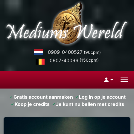
0909-0400527
(90cpm)
0907-40096
(150cpm)
Gratis account aanmaken
Log in op je account
Koop je credits
Je kunt nu bellen met credits