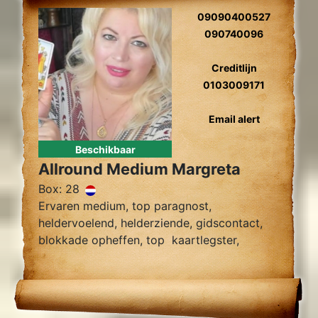
09090400527
090740096
Creditlijn
0103009171
Email alert
Beschikbaar
Allround Medium Margreta
Box: 28
Ervaren medium, top paragnost,
heldervoelend, helderziende, gidscontact,
blokkade opheffen, top kaartlegster,
vragen over relatie problemen zielsrelaties,
en toekomst voorspelling 2024