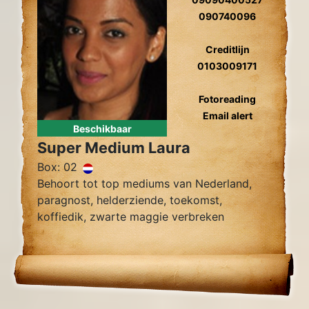
090740096
Creditlijn
0103009171
Fotoreading
Email alert
Beschikbaar
Super Medium Laura
Box: 02
Behoort tot top mediums van Nederland,
paragnost, helderziende, toekomst,
koffiedik, zwarte maggie verbreken
zielsliefde, zielsverwanten, gidscontact,
relatieproblemen, levensvragen.