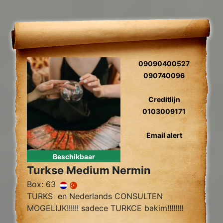
09090400527
090740096
Creditlijn
0103009171
Email alert
Beschikbaar
Turkse Medium Nermin
Box: 63
TURKS en Nederlands CONSULTEN
MOGELIJK!!!!!! sadece TURKCE bakim!!!!!!!!