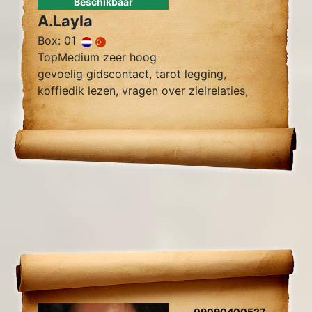
Beschikbaar
A.Layla
Box: 01
TopMedium zeer hoog
gevoelig gidscontact, tarot legging,
koffiedik lezen, vragen over zielrelaties,
werk, financiën wegnemen van blokkades,
relatie herstel
09090400527