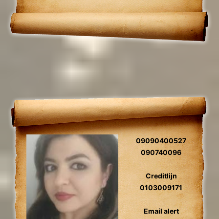
toekomst voorspelling, relatie herstel,
gidscontact.
09090400527
090740096
Creditlijn
0103009171
Email alert