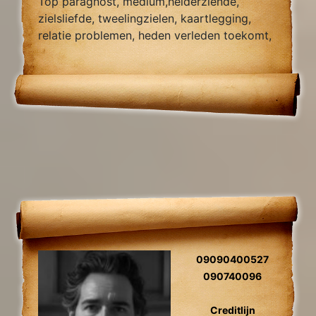
Top paragnost, medium,helderziende,
zielsliefde, tweelingzielen, kaartlegging,
relatie problemen, heden verleden toekomt,
foto reading.
09090400527
090740096
Creditlijn