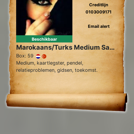
Creditlijn
0103009171
Email alert
Beschikbaar
Marokaans/Turks Medium Sahara
Box: 59
Medium, kaartlegster, pendel,
relatieproblemen, gidsen, toekomst.