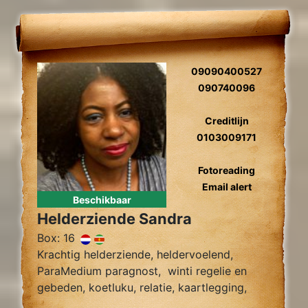
09090400527
090740096
Creditlijn
0103009171
Fotoreading
Email alert
Beschikbaar
Helderziende Sandra
Box: 16
Krachtig helderziende, heldervoelend,
ParaMedium paragnost, winti regelie en
gebeden, koetluku, relatie, kaartlegging,
fotoreading, zielsliefde, tweelingzielen,