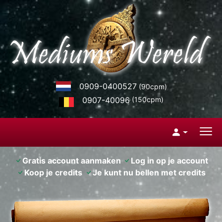
0909-0400527
(90cpm)
0907-40096
(150cpm)
Gratis account aanmaken
Log in op je account
Koop je credits
Je kunt nu bellen met credits