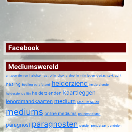
duidelijkheid te krijgen in de
omstandigheden. Ook in de nabije toekomst
kan ik u een eindje op weg helpen en wat
inzichten geven.
Gesprekken kunnen leiden tot mooie
resultaten en het weer stukken beter om
Facebook
kunnen gaan met uzelf en anderen.
Tot snel.
Mediumswereld
antwoorden en inzichten
astrolijn
chakra
doel in mijn leven
gedachte-kracht
helderziend
healing
healing op afstand
helderziende
kaartleggen
helderzienden
helderziende lijn
medium
lenordmandkaarten
Medium bellen
mediums
online mediums
onlinemediums
paragnosten
paragnost
pendel
pendelaar
pendelen