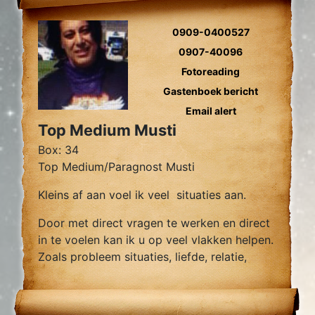
0909-0400527
0907-40096
Fotoreading
Gastenboek bericht
Email alert
Top Medium Musti
Box: 34
Top Medium/Paragnost Musti
Kleins af aan voel ik veel situaties aan.
Door met direct vragen te werken en direct
in te voelen kan ik u op veel vlakken helpen.
Zoals probleem situaties, liefde, relatie,
soulmate, werk, kinderen, al je levensvran.
Met veel plezier help ik u weer wat